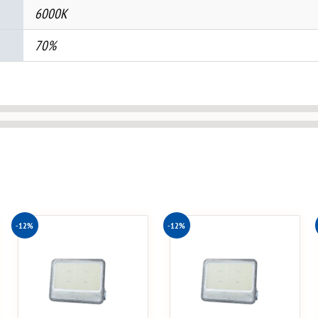
6000K
70%
-12%
-12%