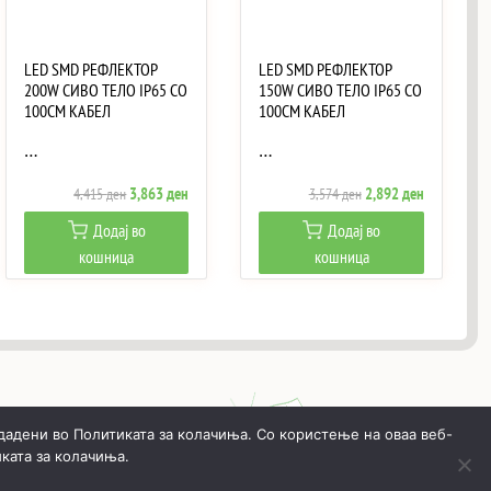
LED SMD РЕФЛЕКТОР
LED SMD РЕФЛЕКТОР
200W СИВО ТЕЛО IP65 СО
150W СИВО ТЕЛО IP65 СО
100CM КАБЕЛ
100CM КАБЕЛ
…
…
Original
Current
Original
Current
3,863
ден
2,892
ден
4,415
ден
3,574
ден
price
price
price
price
Додај во
Додај во
was:
is:
was:
is:
кошница
кошница
ен.
4,415 ден.
3,863 ден.
3,574 ден.
2,892 ден.
дадени во Политиката за колачиња. Со користење на оваа веб-
ката за колачиња.