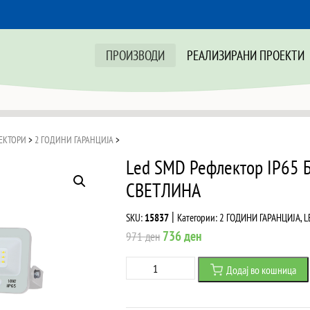
ПРОИЗВОДИ
РЕАЛИЗИРАНИ ПРОЕКТИ
ЕКТОРИ
>
2 ГОДИНИ ГАРАНЦИЈА
>
Led SMD Рефлектор IP65
СВЕТЛИНА
|
SKU:
15837
Категории:
2 ГОДИНИ ГАРАНЦИЈА
,
L
Original
Current
736
ден
971
ден
price
price
Led
Додај во кошница
was:
is:
SMD
971 ден.
736 ден.
Рефлектор