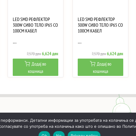
LED SMD РЕФЛЕКТОР
LED SMD РЕФЛЕКТОР
300W СИВО ТЕЛО IP65 СО
300W СИВО ТЕЛО IP65 СО
100CM КАБЕЛ
100CM КАБЕЛ
…
…
ent
Original
Current
Original
Current
6,624
ден
6,624
ден
7,570
ден
7,570
ден
e
price
price
price
price
Додај во
Додај во
was:
is:
was:
is:
кошница
кошница
881 ден.
7,570 ден.
6,624 ден.
7,570 ден.
6,624 д
 перформанси. Детални информации за употребата на колачиња се 
 согласувате со употреба на колачиња како што е опишано во Полити
ИЧКА
РЕАЛИЗИРАНИ ПРОЕКТИ
ЗА НАС
КОНТАКТИ
Ok
No
Privacy policy