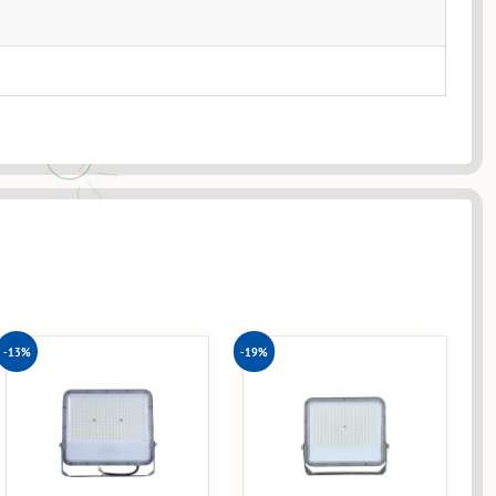
-13%
-19%