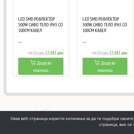
LED SMD РЕФЛЕКТОР
LED SMD РЕФЛЕКТОР
500W СИВО ТЕЛО IP65 СО
500W СИВО ТЕЛО IP65 СО
100CM КАБЕЛ
100CM КАБЕЛ
…
…
Original
Current
Original
Curr
12,881
ден
12,881
ден
14,721
ден
14,721
ден
price
price
price
pric
Додај во
Додај во
was:
is:
was:
is:
кошница
кошница
14,721 ден.
12,881 ден.
14,721 ден.
12,
Оваа веб-страница користи колачиња за да ги подобри своите
страница, вие се
ПОЧНУВАЈЌИ
ПРОИЗВОДИ
МОЈ ПРОФИЛ
КОШН