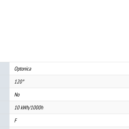
IP65
БЕЛО
ТЕЛО
СО
СЕНЗОР
10W
БЕЛА
СВЕТЛИНА
Optonica
количина
120°
No
10 kWh/1000h
F