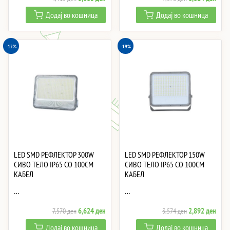
price
price
price
price
Додај во кошница
Додај во кошница
was:
is:
was:
is:
4,415 ден.
3,863 ден.
7,570 ден.
6,62
-12%
-19%
LED SMD РЕФЛЕКТОР 300W
LED SMD РЕФЛЕКТОР 150W
СИВО ТЕЛО IP65 СО 100CM
СИВО ТЕЛО IP65 СО 100CM
КАБЕЛ
КАБЕЛ
…
…
Original
Current
Original
Curre
6,624
ден
2,892
ден
7,570
ден
3,574
ден
price
price
price
price
Додај во кошница
Додај во кошница