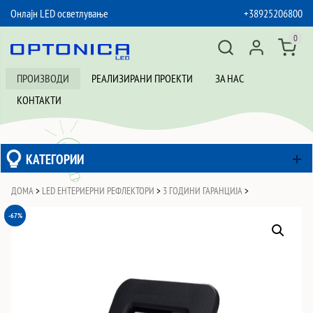
Онлајн LED осветлување
+38925206800
SKIP TO CONTENT
0
ПРОИЗВОДИ
РЕАЛИЗИРАНИ ПРОЕКТИ
ЗА НАС
КОНТАКТИ
КАТЕГОРИИ
ДОМА
>
LED ЕНТЕРИЕРНИ РЕФЛЕКТОРИ
>
3 ГОДИНИ ГАРАНЦИЈА
>
-67%