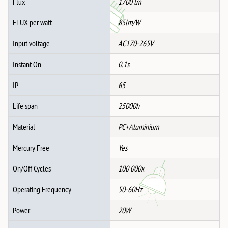
Flux
1700 lm
FLUX per watt
85lm/W
Input voltage
AC170-265V
Instant On
0.1s
IP
65
Life span
25000h
Material
PC+Aluminium
Mercury Free
Yes
On/Off Cycles
100 000x
Operating Frequency
50-60Hz
Power
20W