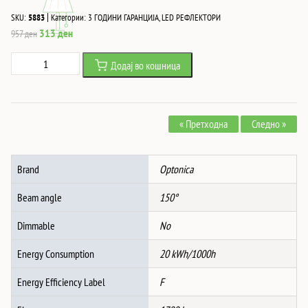
|
SKU:
5883
Категории:
3 ГОДИНИ ГАРАНЦИЈА
,
LED РЕФЛЕКТОРИ
Original
Current
313
ден
957
ден
price
price
Led
Додај во кошница
was:
is:
SMD
957 ден.
313 ден.
Рефлектор
ЦРН
« Претходна
Следно »
EPISTAR
20W
AC170-
Brand
Optonica
265V
150°
Beam angle
150°
IP65
6000K
Dimmable
No
70CM
Energy Consumption
20 kWh/1000h
КАБЕЛ
количина
Energy Efficiency Label
F