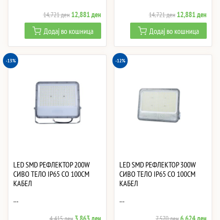
Original
Current
Original
Curre
12,881
ден
12,881
ден
14,721
ден
14,721
ден
price
price
price
price
Додај во кошница
Додај во кошница
was:
is:
was:
is:
14,721 ден.
12,881 ден.
14,721 ден.
12,8
-13%
-12%
LED SMD РЕФЛЕКТОР 200W
LED SMD РЕФЛЕКТОР 300W
СИВО ТЕЛО IP65 СО 100CM
СИВО ТЕЛО IP65 СО 100CM
КАБЕЛ
КАБЕЛ
…
…
Original
Current
Original
Curre
3,863
ден
6,624
ден
4,415
ден
7,570
ден