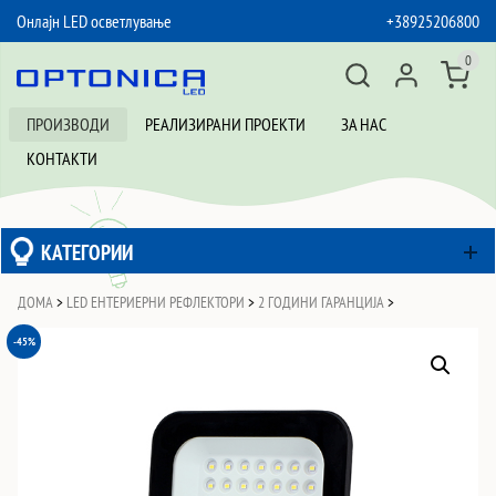
Онлајн LED осветлување
+38925206800
SKIP TO CONTENT
0
ПРОИЗВОДИ
РЕАЛИЗИРАНИ ПРОЕКТИ
ЗА НАС
КОНТАКТИ
КАТЕГОРИИ
ДОМА
>
LED ЕНТЕРИЕРНИ РЕФЛЕКТОРИ
>
2 ГОДИНИ ГАРАНЦИЈА
>
-45%