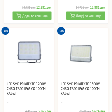
Original
Current
Original
Curre
12,881
ден
12,881
ден
14,721
ден
14,721
ден
price
price
price
price
Додај во кошница
Додај во кошница
was:
is:
was:
is:
14,721 ден.
12,881 ден.
14,721 ден.
12,8
-13%
-12%
LED SMD РЕФЛЕКТОР 200W
LED SMD РЕФЛЕКТОР 300W
СИВО ТЕЛО IP65 СО 100CM
СИВО ТЕЛО IP65 СО 100CM
КАБЕЛ
КАБЕЛ
…
…
Original
Current
Original
Curre
3,863
ден
6,624
ден
4,415
ден
7,570
ден