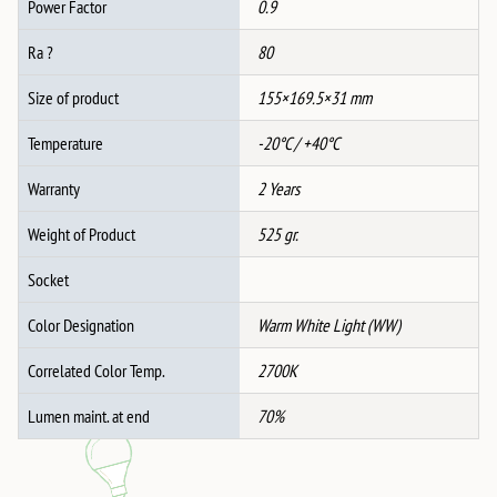
Power Factor
0.9
Ra ?
80
Size of product
155×169.5×31 mm
Temperature
-20°C / +40°C
Warranty
2 Years
Weight of Product
525 gr.
Socket
Color Designation
Warm White Light (WW)
Correlated Color Temp.
2700K
Lumen maint. at end
70%