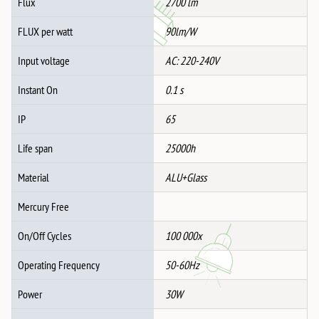
Flux
2700 lm
FLUX per watt
90lm/W
Input voltage
AC: 220-240V
Instant On
0.1 s
IP
65
Life span
25000h
Material
ALU+Glass
Mercury Free
On/Off Cycles
100 000x
Operating Frequency
50-60Hz
Power
30W