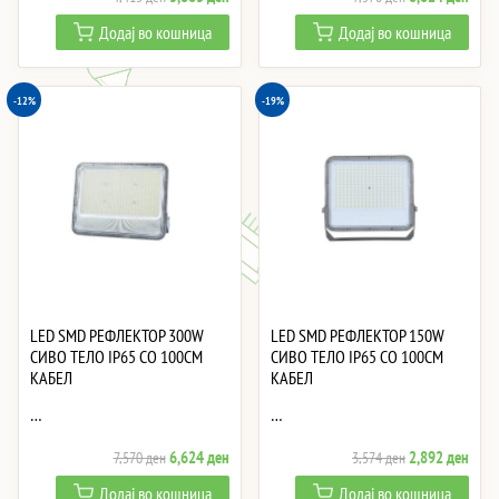
price
price
price
price
Додај во кошница
Додај во кошница
was:
is:
was:
is:
4,415 ден.
3,863 ден.
7,570 ден.
6,62
-12%
-19%
LED SMD РЕФЛЕКТОР 300W
LED SMD РЕФЛЕКТОР 150W
СИВО ТЕЛО IP65 СО 100CM
СИВО ТЕЛО IP65 СО 100CM
КАБЕЛ
КАБЕЛ
…
…
Original
Current
Original
Curre
6,624
ден
2,892
ден
7,570
ден
3,574
ден
price
price
price
price
Додај во кошница
Додај во кошница