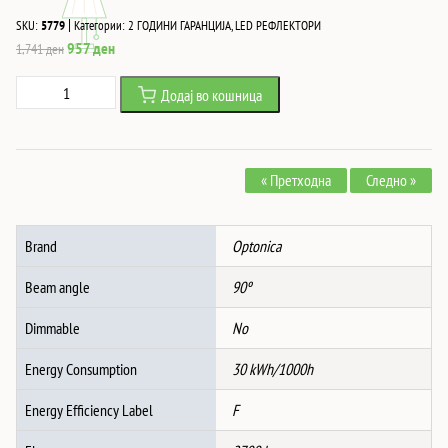
|
SKU:
5779
Категории:
2 ГОДИНИ ГАРАНЦИЈА
,
LED РЕФЛЕКТОРИ
Original
Current
957
ден
1,741
ден
price
price
Led
Додај во кошница
was:
is:
SMD
1,741 ден.
957 ден.
Рефлектор
ЦРН
« Претходна
Следно »
30W
2700Lm
AC220-
Brand
Optonica
240V
90°
Beam angle
90º
IP65
2700K
Dimmable
No
+
Energy Consumption
30 kWh/1000h
SENSOR
количина
Energy Efficiency Label
F