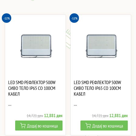
-12%
-12%
LED SMD РЕФЛЕКТОР 500W
LED SMD РЕФЛЕКТОР 500W
СИВО ТЕЛО IP65 СО 100CM
СИВО ТЕЛО IP65 СО 100CM
КАБЕЛ
КАБЕЛ
…
…
Original
Current
Original
Curre
12,881
ден
12,881
ден
14,721
ден
14,721
ден
price
price
price
price
Додај во кошница
Додај во кошница
was:
is:
was:
is:
14,721 ден.
12,881 ден.
14,721 ден.
12,8