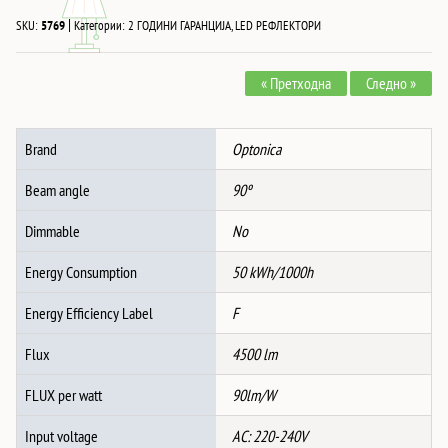
|
SKU:
5769
Категории:
2 ГОДИНИ ГАРАНЦИЈА
,
LED РЕФЛЕКТОРИ
« Претходна
Следно »
Brand
Optonica
Beam angle
90º
Dimmable
No
Energy Consumption
50 kWh/1000h
Energy Efficiency Label
F
Flux
4500 lm
FLUX per watt
90lm/W
Input voltage
AC: 220-240V