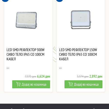
LED SMD РЕФЛЕКТОР 300W
LED SMD РЕФЛЕКТОР 150W
СИВО ТЕЛО IP65 СО 100CM
СИВО ТЕЛО IP65 СО 100CM
КАБЕЛ
КАБЕЛ
…
…
Original
Current
Original
Curre
6,624
ден
2,892
ден
7,570
ден
3,574
ден
price
price
price
price
Додај во кошница
Додај во кошница
was:
is:
was:
is:
7,570 ден.
6,624 ден.
3,574 ден.
2,89