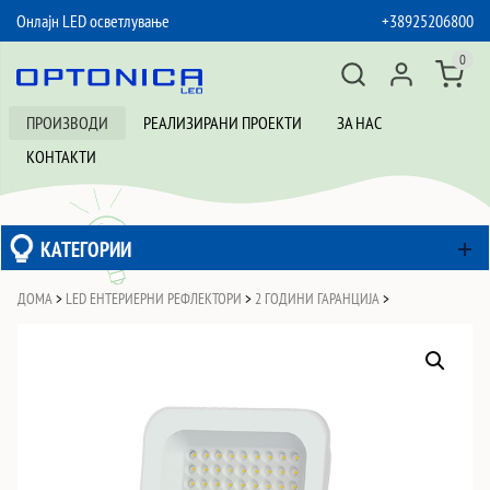
Онлајн LED осветлување
+38925206800
SKIP TO CONTENT
0
ПРОИЗВОДИ
РЕАЛИЗИРАНИ ПРОЕКТИ
ЗА НАС
КОНТАКТИ
КАТЕГОРИИ
ДОМА
>
LED ЕНТЕРИЕРНИ РЕФЛЕКТОРИ
>
2 ГОДИНИ ГАРАНЦИЈА
>