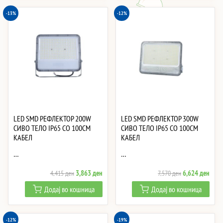
-13%
-12%
LED SMD РЕФЛЕКТОР 200W
LED SMD РЕФЛЕКТОР 300W
СИВО ТЕЛО IP65 СО 100CM
СИВО ТЕЛО IP65 СО 100CM
КАБЕЛ
КАБЕЛ
…
…
Original
Current
Original
Curre
3,863
ден
6,624
ден
4,415
ден
7,570
ден
price
price
price
price
Додај во кошница
Додај во кошница
was:
is:
was:
is:
4,415 ден.
3,863 ден.
7,570 ден.
6,62
-12%
-19%