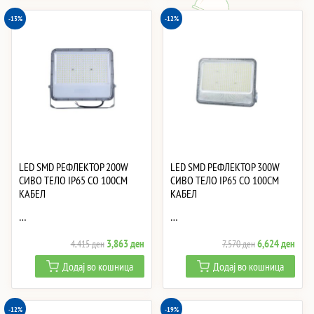
-13%
-12%
LED SMD РЕФЛЕКТОР 200W
LED SMD РЕФЛЕКТОР 300W
СИВО ТЕЛО IP65 СО 100CM
СИВО ТЕЛО IP65 СО 100CM
КАБЕЛ
КАБЕЛ
…
…
Original
Current
Original
Curre
3,863
ден
6,624
ден
4,415
ден
7,570
ден
price
price
price
price
Додај во кошница
Додај во кошница
was:
is:
was:
is:
4,415 ден.
3,863 ден.
7,570 ден.
6,62
-12%
-19%