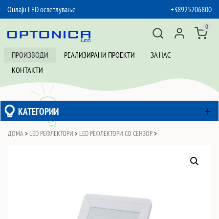
Онлајн LED осветлување
+38925206800
SKIP TO CONTENT
0
ПРОИЗВОДИ
РЕАЛИЗИРАНИ ПРОЕКТИ
ЗА НАС
КОНТАКТИ
КАТЕГОРИИ
ДОМА
>
LED РЕФЛЕКТОРИ
>
LED РЕФЛЕКТОРИ СО СЕНЗОР
>