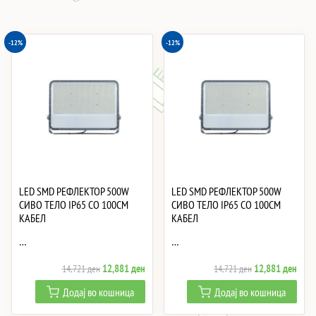
-12%
-12%
LED SMD РЕФЛЕКТОР 500W
LED SMD РЕФЛЕКТОР 500W
СИВО ТЕЛО IP65 СО 100CM
СИВО ТЕЛО IP65 СО 100CM
КАБЕЛ
КАБЕЛ
…
…
Original
Current
Original
Curre
12,881
ден
12,881
ден
14,721
ден
14,721
ден
price
price
price
price
Додај во кошница
Додај во кошница
was:
is:
was:
is:
14,721 ден.
12,881 ден.
14,721 ден.
12,8