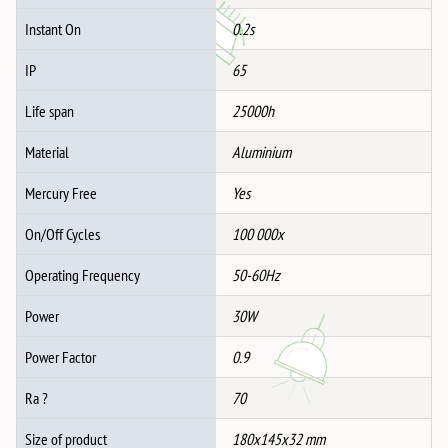
Instant On
0.2s
IP
65
Life span
25000h
Material
Aluminium
Mercury Free
Yes
On/Off Cycles
100 000x
Operating Frequency
50-60Hz
Power
30W
Power Factor
0.9
Ra ?
70
Size of product
180x145x32 mm