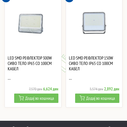
LED SMD РЕФЛЕКТОР 300W
LED SMD РЕФЛЕКТОР 150W
СИВО ТЕЛО IP65 СО 100CM
СИВО ТЕЛО IP65 СО 100CM
КАБЕЛ
КАБЕЛ
…
…
Original
Current
Original
Curre
6,624
ден
2,892
ден
7,570
ден
3,574
ден
price
price
price
price
Додај во кошница
Додај во кошница
was:
is:
was:
is:
7,570 ден.
6,624 ден.
3,574 ден.
2,89