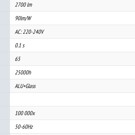
2700 lm
90lm/W
AC: 220-240V
0.1 s
65
25000h
ALU+Glass
100 000x
50-60Hz