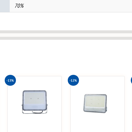
70%
-13%
-12%