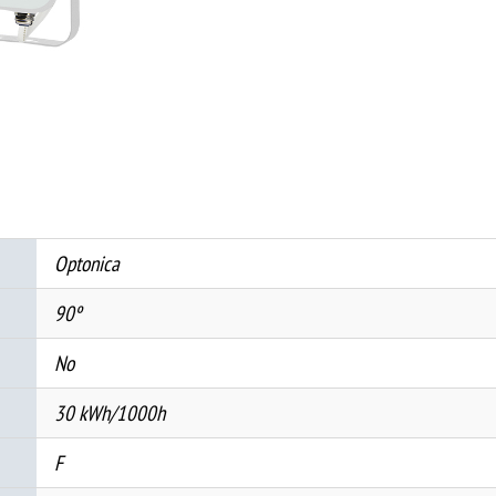
БЕЛ
30W
2700Lm
AC220-
240V
90°
IP65
4500K
Optonica
+
SENSOR
90º
количина
No
30 kWh/1000h
F