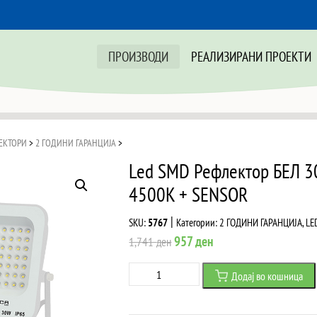
ПРОИЗВОДИ
РЕАЛИЗИРАНИ ПРОЕКТИ
ЕКТОРИ
>
2 ГОДИНИ ГАРАНЦИЈА
>
Led SMD Рефлектор БЕЛ 
4500K + SENSOR
|
SKU:
5767
Категории:
2 ГОДИНИ ГАРАНЦИЈА
,
LE
Original
Current
957
ден
1,741
ден
price
price
Led
Додај во кошница
was:
is:
SMD
1,741 ден.
957 ден.
Рефлектор