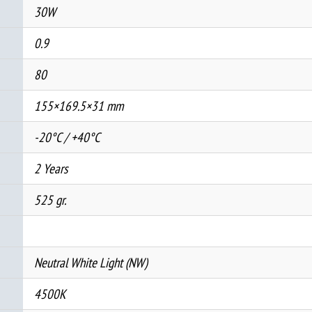
30W
0.9
80
155×169.5×31 mm
-20°C / +40°C
2 Years
525 gr.
Neutral White Light (NW)
4500K