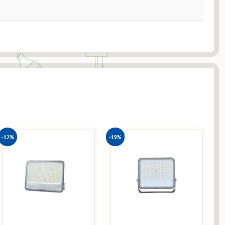
-12%
-19%