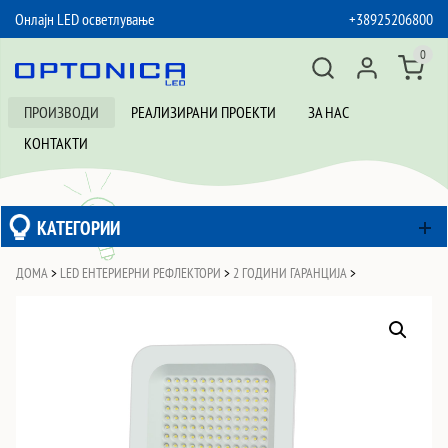
Онлајн LED осветлување
+38925206800
SKIP TO CONTENT
0
ПРОИЗВОДИ
РЕАЛИЗИРАНИ ПРОЕКТИ
ЗА НАС
КОНТАКТИ
КАТЕГОРИИ
ДОМА
>
LED ЕНТЕРИЕРНИ РЕФЛЕКТОРИ
>
2 ГОДИНИ ГАРАНЦИЈА
>