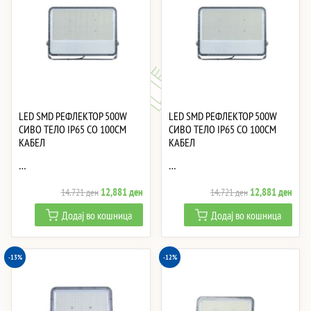
LED SMD РЕФЛЕКТОР 500W
LED SMD РЕФЛЕКТОР 500W
СИВО ТЕЛО IP65 СО 100CM
СИВО ТЕЛО IP65 СО 100CM
КАБЕЛ
КАБЕЛ
…
…
Original
Current
Original
Curre
12,881
ден
12,881
ден
14,721
ден
14,721
ден
price
price
price
price
Додај во кошница
Додај во кошница
was:
is:
was:
is:
14,721 ден.
12,881 ден.
14,721 ден.
12,8
-13%
-12%