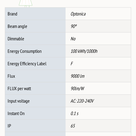
Brand
Optonica
Beam angle
90º
Dimmable
No
Energy Consumption
100 kWh/1000h
Energy Efficiency Label
F
Flux
9000 lm
FLUX per watt
90lm/W
Input voltage
AC: 220-240V
Instant On
0.1 s
IP
65