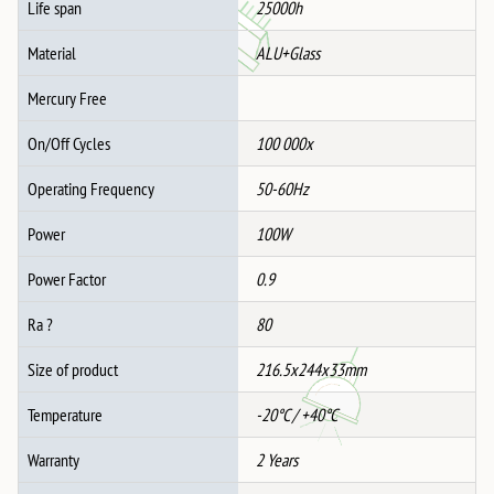
Life span
25000h
Material
ALU+Glass
Mercury Free
On/Off Cycles
100 000x
Operating Frequency
50-60Hz
Power
100W
Power Factor
0.9
Ra ?
80
Size of product
216.5x244x33mm
Temperature
-20°C / +40°C
Warranty
2 Years