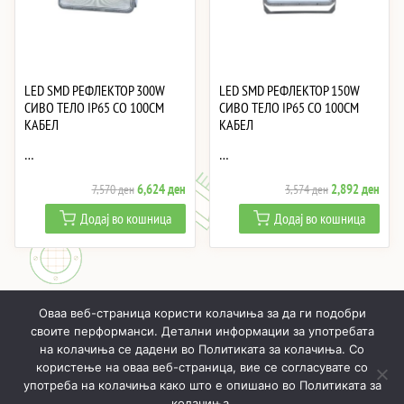
LED SMD РЕФЛЕКТОР 300W
LED SMD РЕФЛЕКТОР 150W
СИВО ТЕЛО IP65 СО 100CM
СИВО ТЕЛО IP65 СО 100CM
КАБЕЛ
КАБЕЛ
…
…
Original
Current
Original
Curre
6,624
ден
2,892
ден
7,570
ден
3,574
ден
price
price
price
price
Додај во кошница
Додај во кошница
was:
is:
was:
is:
7,570 ден.
6,624 ден.
3,574 ден.
2,89
Оваа веб-страница користи колачиња за да ги подобри
своите перформанси. Детални информации за употребата
на колачиња се дадени во Политиката за колачиња. Со
користење на оваа веб-страница, вие се согласувате со
ПОЧНУВАЈЌИ
ПРОИЗВОДИ
МОЈ ПРОФИЛ
КОШНИЧКА
употреба на колачиња како што е опишано во Политиката за
колачиња.