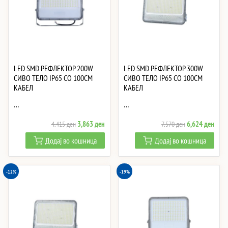
LED SMD РЕФЛЕКТОР 200W
LED SMD РЕФЛЕКТОР 300W
СИВО ТЕЛО IP65 СО 100CM
СИВО ТЕЛО IP65 СО 100CM
КАБЕЛ
КАБЕЛ
…
…
Original
Current
Original
Curre
3,863
ден
6,624
ден
4,415
ден
7,570
ден
price
price
price
price
Додај во кошница
Додај во кошница
was:
is:
was:
is:
4,415 ден.
3,863 ден.
7,570 ден.
6,62
-12%
-19%