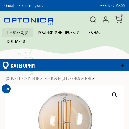
Онлајн LED осветлување
+38925206800
SKIP TO CONTENT
0
ПРОИЗВОДИ
РЕАЛИЗИРАНИ ПРОЕКТИ
ЗА НАС
КОНТАКТИ
КАТЕГОРИИ
ДОМА
>
LED СИЈАЛИЦИ
>
LED СИЈАЛИЦИ Е27
>
ФИЛАМЕНТ
>
-30%