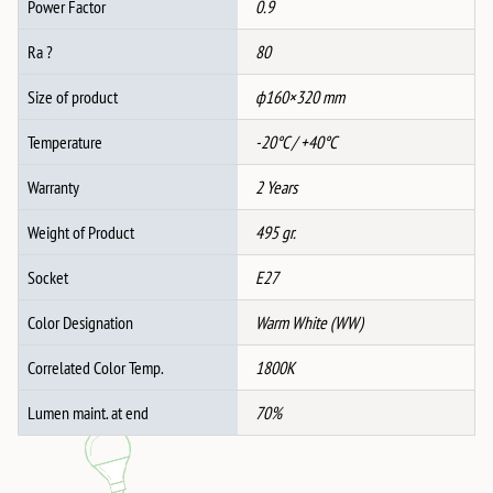
Power Factor
0.9
Ra ?
80
Size of product
ф160×320 mm
Temperature
-20°C / +40°C
Warranty
2 Years
Weight of Product
495 gr.
Socket
E27
Color Designation
Warm White (WW)
Correlated Color Temp.
1800K
Lumen maint. at end
70%