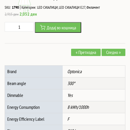
|
SKU:
1790
Категории:
LED СИЈАЛИЦИ
,
LED СИЈАЛИЦИ Е27
,
Филамент
Original
Current
2,052
ден
2,915
ден
price
price
Led
Додај во кошница
was:
is:
СИJАЛИЦА
2,915 ден.
2,052 ден.
PS160
8W
« Претходна
Следно »
810Lm
1800K
AC220-
Brand
Optonica
240V
E27
Beam angle
300°
ЗЛАТНО
СТАКЛО
Dimmable
Yes
ДИМАБИЛНА
Energy Consumption
8 kWh/1000h
количина
Energy Efficiency Label
F