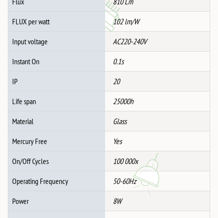
Flux
810 Lm
FLUX per watt
102 lm/W
Input voltage
AC220-240V
Instant On
0.1s
IP
20
Life span
25000h
Material
Glass
Mercury Free
Yes
On/Off Cycles
100 000x
Operating Frequency
50-60Hz
Power
8W