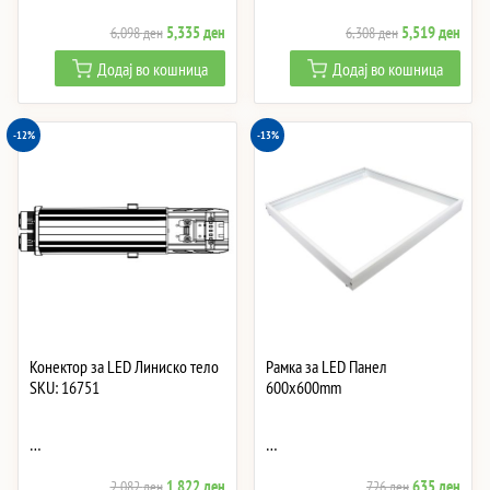
Original
Current
Original
Curre
5,335
ден
5,519
ден
6,098
ден
6,308
ден
price
price
price
price
Додај во кошница
Додај во кошница
was:
is:
was:
is:
6,098 ден.
5,335 ден.
6,308 ден.
5,51
-12%
-13%
Конектор за LED Линиско тело
Рамка за LED Панел
SKU: 16751
600x600mm
…
…
Original
Current
Original
Curre
1,822
ден
635
ден
2,082
ден
726
ден