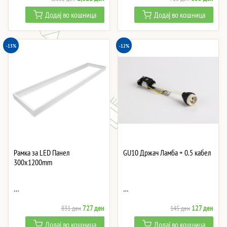
price
price
price
price
Додај во кошница
Додај во кошница
was:
is:
was:
is:
2,082 ден.
1,822 ден.
726 ден.
635 
-13%
-12%
Рамка за LED Панел
GU10 Држач Ламба + 0.5 кабел
300x1200mm
…
…
Original
Current
Original
Curre
727
ден
127
ден
831
ден
145
ден
price
price
price
price
Додај во кошница
Додај во кошница