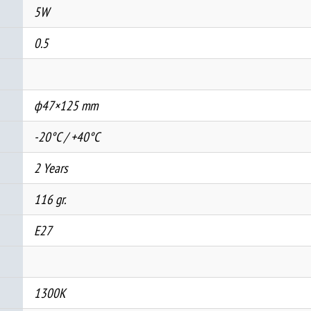
5W
0.5
ф47×125 mm
-20°C / +40°C
2 Years
116 gr.
E27
1300K