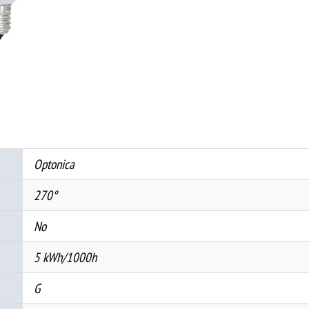
E27
100-
240V
3W-
5W
(ВЕРЗИЈА
СО
ТРИ
Optonica
МОДОВИ
НА
270°
РАБОТА)
No
количина
5 kWh/1000h
G