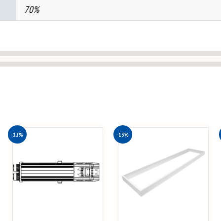
70%
-12%
-13%