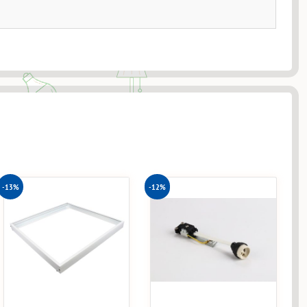
-13%
-12%