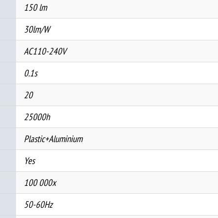
150 lm
30lm/W
AC110-240V
0.1s
20
25000h
Plastic+Aluminium
Yes
100 000x
50-60Hz