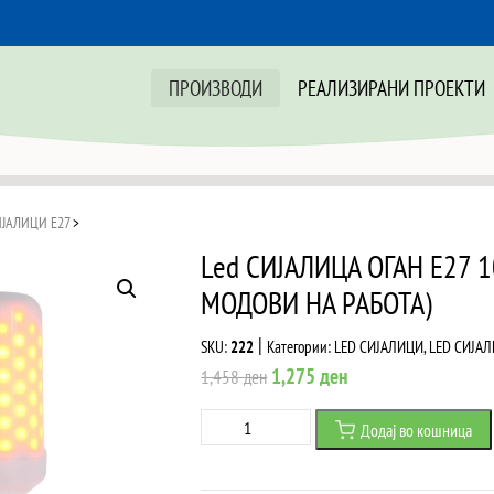
ПРОИЗВОДИ
РЕАЛИЗИРАНИ ПРОЕКТИ
ИЈАЛИЦИ Е27
>
Led СИJАЛИЦА ОГАН E27 
МОДОВИ НА РАБОТА)
|
SKU:
222
Категории:
LED СИЈАЛИЦИ
,
LED СИЈАЛ
Original
Current
1,275
ден
1,458
ден
price
price
Led
Додај во кошница
was:
is:
СИJАЛИЦА
1,458 ден.
1,275 ден.
ОГАН