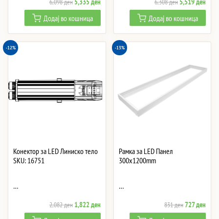
Original
Current
Original
Curre
5,335
ден
5,519
ден
6,098
ден
6,308
ден
price
price
price
price
Додај во кошница
Додај во кошница
was:
is:
was:
is:
6,098 ден.
5,335 ден.
6,308 ден.
5,51
-12%
-13%
Конектор за LED Линиско тело
Рамка за LED Панел
SKU: 16751
300x1200mm
…
…
Original
Current
Original
Curre
1,822
ден
727
ден
2,082
ден
831
ден
price
price
price
price