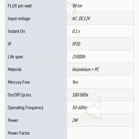
FLUX per watt
90 lm
Input voltage
AC: DC12V
Instant On
0.1 s
IP
IP20
Life span
25000h
Material
Aluminium + PC
Mercury Free
Yes
On/Off Cycles
100 000x
Operating Frequency
50-60Hz
Power
2W
Power Factor