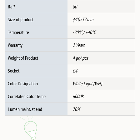
Ra ?
80
Size of product
ф10×37 mm
Temperature
-20°C / +40°C
Warranty
2 Years
Weight of Product
4 gr./ pcs
Socket
G4
Color Designation
White Light (WH)
Correlated Color Temp.
6000K
Lumen maint. at end
70%