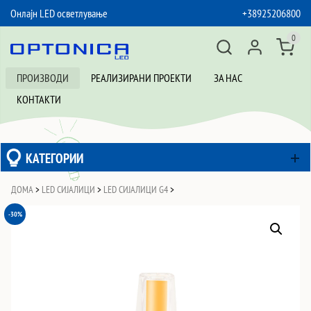
Онлајн LED осветлување
+38925206800
SKIP TO CONTENT
0
ПРОИЗВОДИ
РЕАЛИЗИРАНИ ПРОЕКТИ
ЗА НАС
КОНТАКТИ
КАТЕГОРИИ
ДОМА
>
LED СИЈАЛИЦИ
>
LED СИЈАЛИЦИ G4
>
-30%