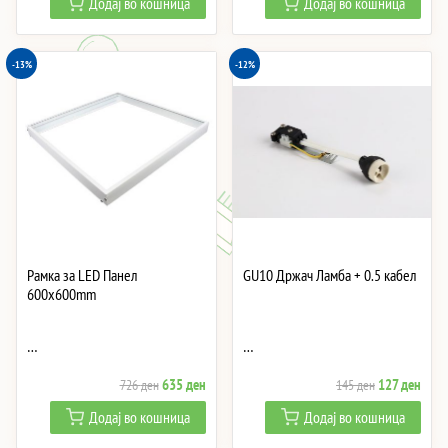
Додај во кошница
Додај во кошница
was:
is:
was:
is:
2,082 ден.
1,822 ден.
831 ден.
727 
-13%
-12%
Рамка за LED Панел
GU10 Држач Ламба + 0.5 кабел
600x600mm
…
…
Original
Current
Original
Curre
635
ден
127
ден
726
ден
145
ден
price
price
price
price
Додај во кошница
Додај во кошница
was:
is:
was:
is: