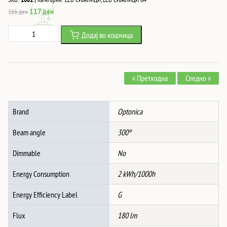
Original
Current
117
ден
166
ден
price
price
Led
Додај во кошница
was:
is:
СИJАЛИЦА
166 ден.
117 ден.
G4
2W/AC/DC12V
« Претходна
Следно »
360°
180Lm
6000K
Brand
Optonica
количина
Beam angle
300º
Dimmable
No
Energy Consumption
2 kWh/1000h
Energy Efficiency Label
G
Flux
180 lm