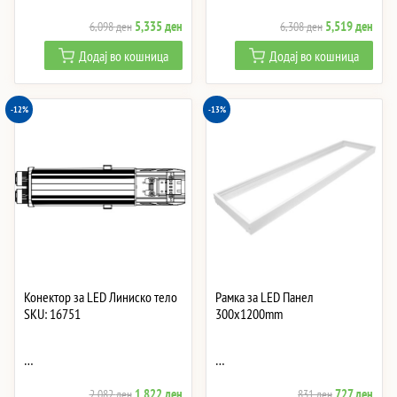
Original
Current
Original
Curre
5,335
ден
5,519
ден
6,098
ден
6,308
ден
price
price
price
price
Додај во кошница
Додај во кошница
was:
is:
was:
is:
6,098 ден.
5,335 ден.
6,308 ден.
5,51
-12%
-13%
Конектор за LED Линиско тело
Рамка за LED Панел
SKU: 16751
300x1200mm
…
…
Original
Current
Original
Curre
1,822
ден
727
ден
2,082
ден
831
ден