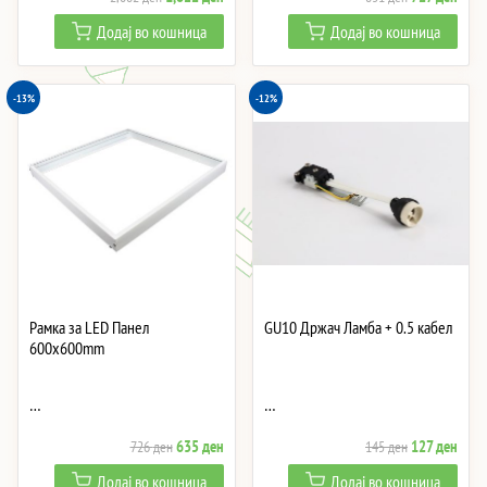
price
price
price
price
Додај во кошница
Додај во кошница
was:
is:
was:
is:
2,082 ден.
1,822 ден.
831 ден.
727 
-13%
-12%
Рамка за LED Панел
GU10 Држач Ламба + 0.5 кабел
600x600mm
…
…
Original
Current
Original
Curre
635
ден
127
ден
726
ден
145
ден
price
price
price
price
Додај во кошница
Додај во кошница