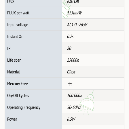
Flux
810 Lm
FLUX per watt
125lm/W
Input voltage
AC175-265V
Instant On
0.2s
IP
20
Life span
25000h
Material
Glass
Mercury Free
Yes
On/Off Cycles
100 000x
Operating Frequency
50-60Hz
Power
6.5W