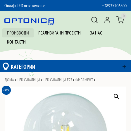
Онлајн LED осветлување
+38925206800
SKIP TO CONTENT
0
ПРОИЗВОДИ
РЕАЛИЗИРАНИ ПРОЕКТИ
ЗА НАС
КОНТАКТИ
КАТЕГОРИИ
ДОМА
>
LED СИЈАЛИЦИ
>
LED СИЈАЛИЦИ Е27
>
ФИЛАМЕНТ
>
-36%