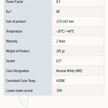
Power Factor
0.5
Ra ?
80
Size of product
125×165 mm
Temperature
-20°C / +40°C
Warranty
2 Years
Weight of Product
205 gr.
Socket
E27
Color Designation
Neutral White (NW)
Correlated Color Temp.
4500K
Lumen maint. at end
70%