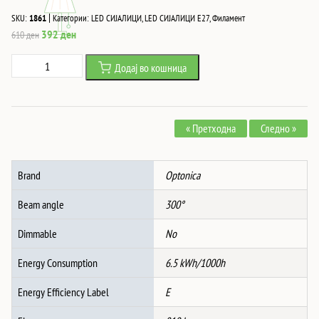
|
SKU:
1861
Категории:
LED СИЈАЛИЦИ
,
LED СИЈАЛИЦИ Е27
,
Филамент
Original
Current
392
ден
610
ден
price
price
Led
Додај во кошница
was:
is:
СИJАЛИЦА
610 ден.
392 ден.
G125
6.5W
« Претходна
Следно »
810Lm
E27
175-
Brand
Optonica
265V
4500K
Beam angle
300°
ФИЛАМЕНТ
количина
Dimmable
No
Energy Consumption
6.5 kWh/1000h
Energy Efficiency Label
E