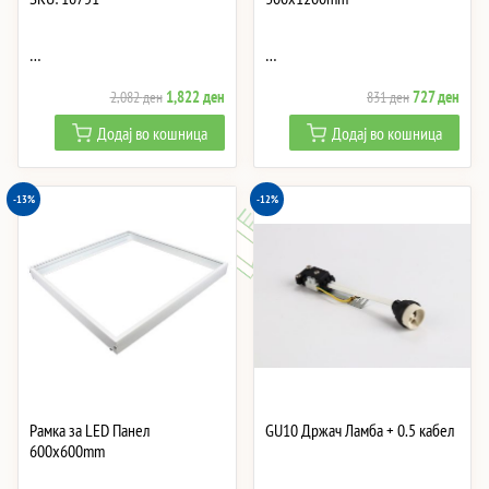
…
…
Original
Current
Original
Curre
1,822
ден
727
ден
2,082
ден
831
ден
price
price
price
price
Додај во кошница
Додај во кошница
was:
is:
was:
is:
2,082 ден.
1,822 ден.
831 ден.
727 
-13%
-12%
Рамка за LED Панел
GU10 Држач Ламба + 0.5 кабел
600x600mm