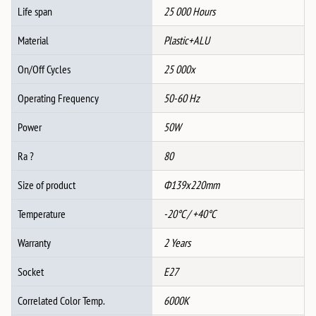
Life span
25 000 Hours
Material
Plastic+ALU
On/Off Cycles
25 000x
Operating Frequency
50-60 Hz
Power
50W
Ra ?
80
Size of product
Ф139x220mm
Temperature
-20°C / +40°C
Warranty
2 Years
Socket
E27
Correlated Color Temp.
6000K