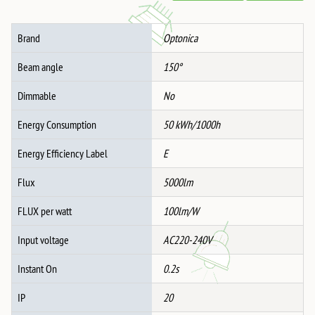
5000LM
220-
Brand
Optonica
240V
6000K
Beam angle
150°
количина
Dimmable
No
Energy Consumption
50 kWh/1000h
Energy Efficiency Label
E
Flux
5000lm
FLUX per watt
100lm/W
Input voltage
AC220-240V
Instant On
0.2s
IP
20