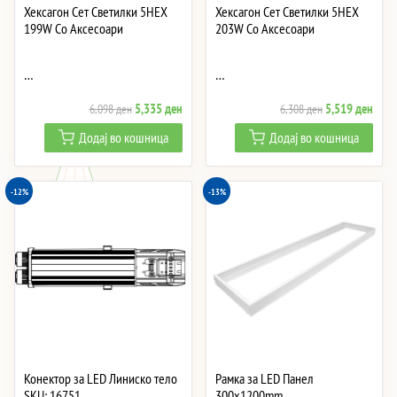
Хексагон Сет Светилки 5HEX
Хексагон Сет Светилки 5HEX
199W Со Аксесоари
203W Со Аксесоари
…
…
Original
Current
Original
Curre
5,335
ден
5,519
ден
6,098
ден
6,308
ден
price
price
price
price
Додај во кошница
Додај во кошница
was:
is:
was:
is:
6,098 ден.
5,335 ден.
6,308 ден.
5,51
-12%
-13%
Конектор за LED Линиско тело
Рамка за LED Панел
SKU: 16751
300x1200mm