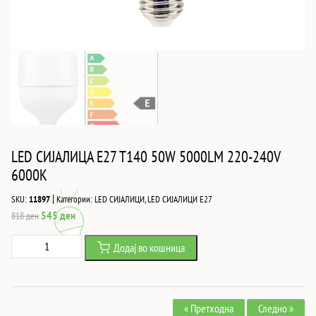
LED СИЈАЛИЦА E27 T140 50W 5000LM 220-240V
6000K
|
SKU:
11897
Категории:
LED СИЈАЛИЦИ
,
LED СИЈАЛИЦИ Е27
Original
Current
545
ден
818
ден
price
price
LED
Додај во кошница
was:
is:
СИЈАЛИЦА
818 ден.
545 ден.
E27
T140
« Претходна
Следно »
50W