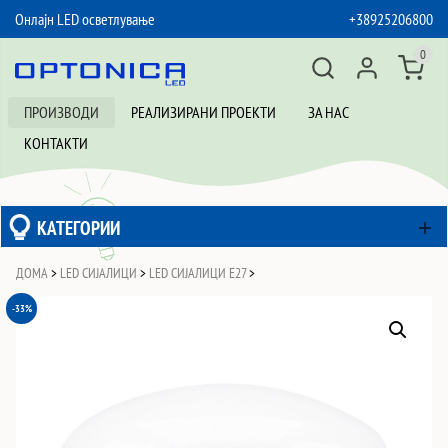
Онлајн LED осветлување
+38925206800
SKIP TO CONTENT
0
ПРОИЗВОДИ
РЕАЛИЗИРАНИ ПРОЕКТИ
ЗА НАС
КОНТАКТИ
КАТЕГОРИИ
ДОМА
>
LED СИЈАЛИЦИ
>
LED СИЈАЛИЦИ Е27
>
-33%