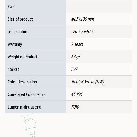
Ra ?
Size of product
ф63×100 mm
Temperature
-20°C / +40°C
Warranty
2 Years
Weight of Product
64 gr.
Socket
E27
Color Designation
Neutral White (NW)
Correlated Color Temp.
4500K
Lumen maint. at end
70%