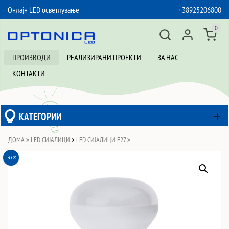
Онлајн LED осветлување
+38925206800
SKIP TO CONTENT
0
ПРОИЗВОДИ
РЕАЛИЗИРАНИ ПРОЕКТИ
ЗА НАС
КОНТАКТИ
КАТЕГОРИИ
ДОМА
>
LED СИЈАЛИЦИ
>
LED СИЈАЛИЦИ Е27
>
-37%