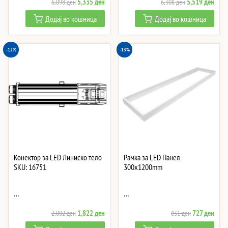
Original
Current
Original
Curre
5,335
ден
5,519
ден
6,098
ден
6,308
ден
price
price
price
price
Додај во кошница
Додај во кошница
was:
is:
was:
is:
6,098 ден.
5,335 ден.
6,308 ден.
5,51
-12%
-13%
Конектор за LED Линиско тело
Рамка за LED Панел
SKU: 16751
300x1200mm
…
…
Original
Current
Original
Curre
1,822
ден
727
ден
2,082
ден
831
ден
price
price
price
price