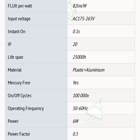
FLUX per watt
82lm/W
Input voltage
AC175-265V
Instant On
0.1s
IP
20
Life span
25000h
Material
Plastic+Aluminium
Mercury Free
Yes
On/Off Cycles
100 000x
Operating Frequency
50-60Hz
Power
6W
Power Factor
0.5