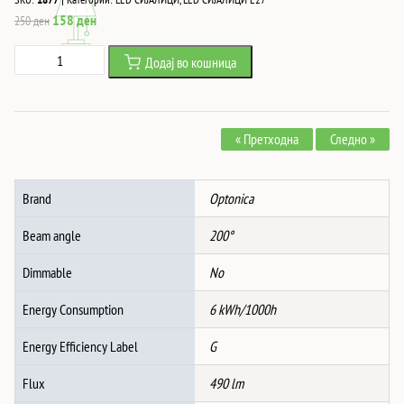
Original
Current
158
ден
250
ден
price
price
Led
Додај во кошница
was:
is:
СИJАЛИЦА
250 ден.
158 ден.
E27
R63
« Претходна
Следно »
6W
480Lm
175-
Brand
Optonica
256V
4500K
Beam angle
200°
количина
Dimmable
No
Energy Consumption
6 kWh/1000h
Energy Efficiency Label
G
Flux
490 lm