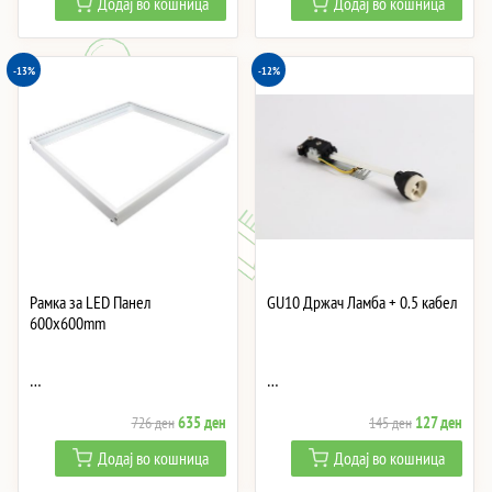
Додај во кошница
Додај во кошница
was:
is:
was:
is:
2,082 ден.
1,822 ден.
831 ден.
727 
-13%
-12%
Рамка за LED Панел
GU10 Држач Ламба + 0.5 кабел
600x600mm
…
…
Original
Current
Original
Curre
635
ден
127
ден
726
ден
145
ден
price
price
price
price
Додај во кошница
Додај во кошница
was:
is:
was:
is: