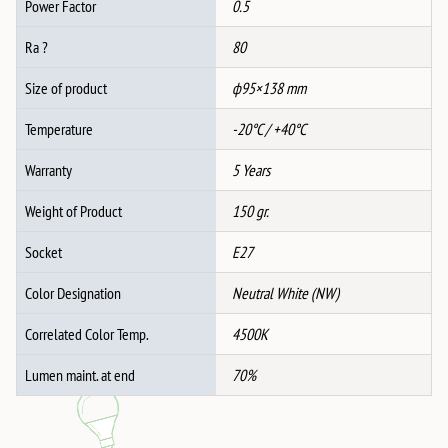
Power Factor
0.5
Ra ?
80
Size of product
ф95×138 mm
Temperature
-20°C / +40°C
Warranty
5 Years
Weight of Product
150 gr.
Socket
E27
Color Designation
Neutral White (NW)
Correlated Color Temp.
4500K
Lumen maint. at end
70%