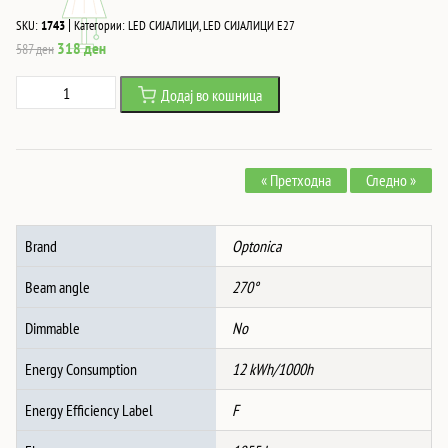
|
SKU:
1743
Категории:
LED СИЈАЛИЦИ
,
LED СИЈАЛИЦИ Е27
Original
Current
318
ден
587
ден
price
price
Led
Додај во кошница
was:
is:
СИJАЛИЦА
587 ден.
318 ден.
E27
G95
« Претходна
Следно »
12W
1055Lm
RA>80
Brand
Optonica
AC175-
265V
Beam angle
270°
4500K
количина
Dimmable
No
Energy Consumption
12 kWh/1000h
Energy Efficiency Label
F