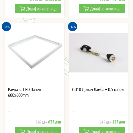
price
price
price
price
Додај во кошница
Додај во кошница
was:
is:
was:
is:
2,082 ден.
1,822 ден.
831 ден.
727 
-13%
-12%
Рамка за LED Панел
GU10 Држач Ламба + 0.5 кабел
600x600mm
…
…
Original
Current
Original
Curre
635
ден
127
ден
726
ден
145
ден
price
price
price
price
Додај во кошница
Додај во кошница