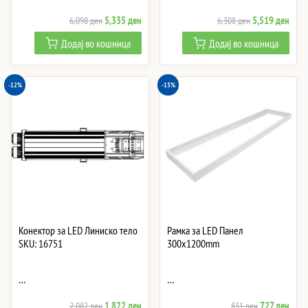
Original
Current
Original
Curre
5,335
ден
5,519
ден
6,098
ден
6,308
ден
price
price
price
price
Додај во кошница
Додај во кошница
was:
is:
was:
is:
6,098 ден.
5,335 ден.
6,308 ден.
5,51
-12%
-13%
Конектор за LED Линиско тело
Рамка за LED Панел
SKU: 16751
300x1200mm
…
…
Original
Current
Original
Curre
1,822
ден
727
ден
2,082
ден
831
ден