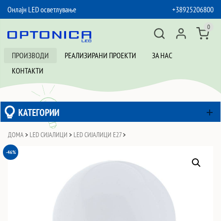
Онлајн LED осветлување
+38925206800
SKIP TO CONTENT
0
ПРОИЗВОДИ
РЕАЛИЗИРАНИ ПРОЕКТИ
ЗА НАС
КОНТАКТИ
КАТЕГОРИИ
ДОМА
>
LED СИЈАЛИЦИ
>
LED СИЈАЛИЦИ Е27
>
-46%