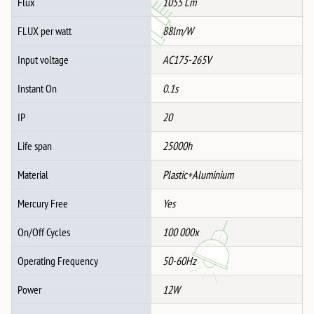
Flux
1055 Lm
FLUX per watt
88lm/W
Input voltage
AC175-265V
Instant On
0.1s
IP
20
Life span
25000h
Material
Plastic+Aluminium
Mercury Free
Yes
On/Off Cycles
100 000x
Operating Frequency
50-60Hz
Power
12W