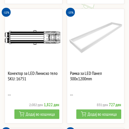
6,098 ден.
5,335 ден.
6,308 ден.
5,51
-12%
-13%
Конектор за LED Линиско тело
Рамка за LED Панел
SKU: 16751
300x1200mm
…
…
Original
Current
Original
Curre
1,822
ден
727
ден
2,082
ден
831
ден
price
price
price
price
Додај во кошница
Додај во кошница
was:
is:
was:
is:
2,082 ден.
1,822 ден.
831 ден.
727 