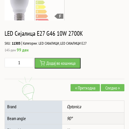
LED Сијалица E27 G46 10W 2700K
|
SKU:
11303
Категории:
LED СИЈАЛИЦИ
,
LED СИЈАЛИЦИ Е27
Original
Current
99
ден
145
ден
price
price
LED
Додај во кошница
was:
is:
Сијалица
145 ден.
99 ден.
E27
G46
« Претходна
Следно »
10W
2700K
количина
Brand
Optonica
Beam angle
90°