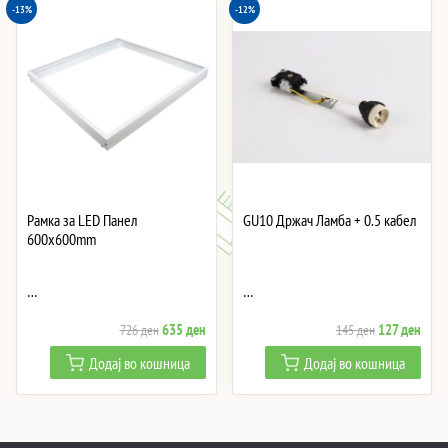
-13%
-12%
Рамка за LED Панел
GU10 Држач Ламба + 0.5 кабел
600x600mm
…
…
Original
Current
Original
Curre
635
ден
127
ден
726
ден
145
ден
price
price
price
price
Додај во кошница
Додај во кошница
was:
is:
was:
is:
726 ден.
635 ден.
145 ден.
127 