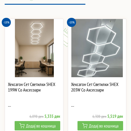
-13%
-13%
Хексагон Сет Светилки 5HEX
Хексагон Сет Светилки 5HEX
199W Со Аксесоари
203W Со Аксесоари
…
…
Original
Current
Original
Curre
5,335
ден
5,519
ден
6,098
ден
6,308
ден
price
price
price
price
Додај во кошница
Додај во кошница
was:
is:
was:
is: