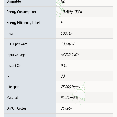
Dimmable
No
Energy Consumption
10 kWh/1000h
Energy Efficiency Label
F
Flux
1000 Lm
FLUX per watt
100lm/W
Input voltage
AC220-240V
Instant On
0.1s
IP
20
Life span
25 000 Hours
Material
Plastic+ALU
On/Off Cycles
25 000x