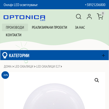
Онлајн LED осветлување
+38925206800
SKIP TO CONTENT
0
ПРОИЗВОДИ
РЕАЛИЗИРАНИ ПРОЕКТИ
ЗА НАС
КОНТАКТИ
КАТЕГОРИИ
ДОМА
>
LED СИЈАЛИЦИ
>
LED СИЈАЛИЦИ Е27
>
-32%