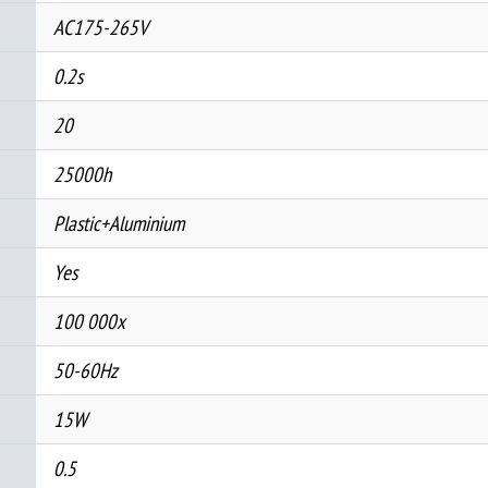
AC175-265V
0.2s
20
25000h
Plastic+Aluminium
Yes
100 000x
50-60Hz
15W
0.5