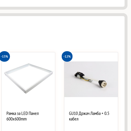
-13%
-12%
Рамка за LED Панел
GU10 Држач Ламба + 0.5
600x600mm
кабел