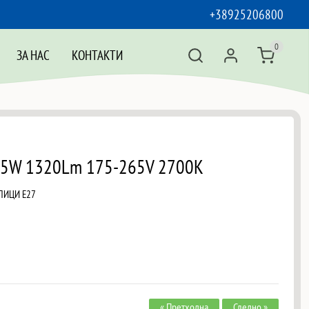
+38925206800
0
ЗА НАС
КОНТАКТИ
15W 1320Lm 175-265V 2700K
АЛИЦИ Е27
« Претходна
Следно »