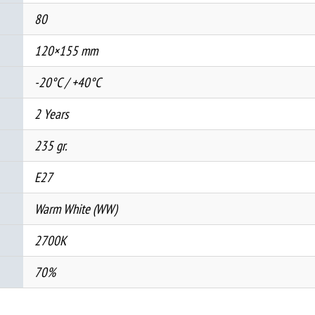
80
120×155 mm
-20°C / +40°C
2 Years
235 gr.
E27
Warm White (WW)
2700K
70%