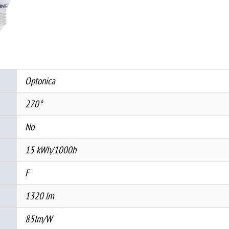
15W
1320Lm
175-
265V
2700K
количина
Optonica
270°
No
15 kWh/1000h
F
1320 lm
85lm/W