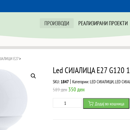
ПРОИЗВОДИ
РЕАЛИЗИРАНИ ПРОЕКТИ
ИЈАЛИЦИ Е27
>
Led СИJАЛИЦА E27 G120 
|
SKU:
1847
Категории:
LED СИЈАЛИЦИ
,
LED СИЈ
Original
Current
350
ден
589
ден
price
price
Led
Додај во кошница
was:
is:
СИJАЛИЦА
589 ден.
350 ден.
E27
G120