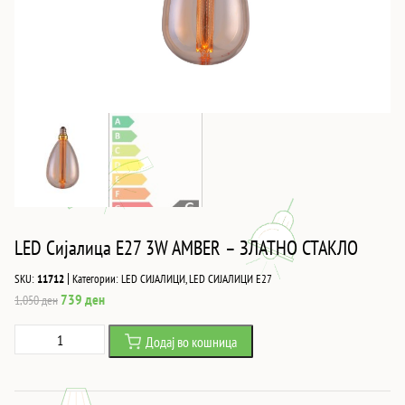
LED Сијалица E27 3W AMBER – ЗЛАТНО СТАКЛО
|
SKU:
11712
Категории:
LED СИЈАЛИЦИ
,
LED СИЈАЛИЦИ Е27
Original
Current
739
ден
1,050
ден
price
price
LED
Додај во кошница
was:
is:
Сијалица
1,050 ден.
739 ден.
E27
3W