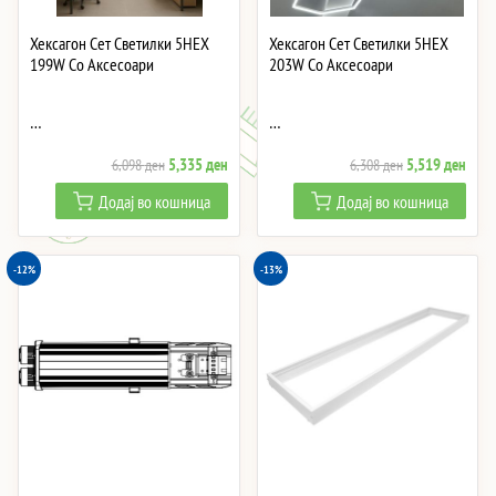
Хексагон Сет Светилки 5HEX
Хексагон Сет Светилки 5HEX
199W Со Аксесоари
203W Со Аксесоари
…
…
Original
Current
Original
Curre
5,335
ден
5,519
ден
6,098
ден
6,308
ден
price
price
price
price
Додај во кошница
Додај во кошница
was:
is:
was:
is:
6,098 ден.
5,335 ден.
6,308 ден.
5,51
-12%
-13%