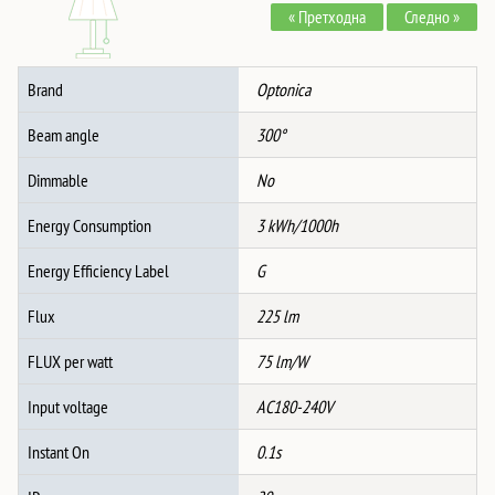
« Претходна
Следно »
AMBER
-
ЗЛАТНО
Brand
Optonica
СТАКЛО
количина
Beam angle
300°
Dimmable
No
Energy Consumption
3 kWh/1000h
Energy Efficiency Label
G
Flux
225 lm
FLUX per watt
75 lm/W
Input voltage
AC180-240V
Instant On
0.1s