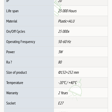
IP
20
Life span
25 000 Hours
Material
Plastic+ALU
On/Off Cycles
25 000x
Operating Frequency
50-60 Hz
Power
3W
Ra ?
80
Size of product
Ф132×252 mm
Temperature
-20°C / +40°C
Warranty
2 Years
Socket
E27