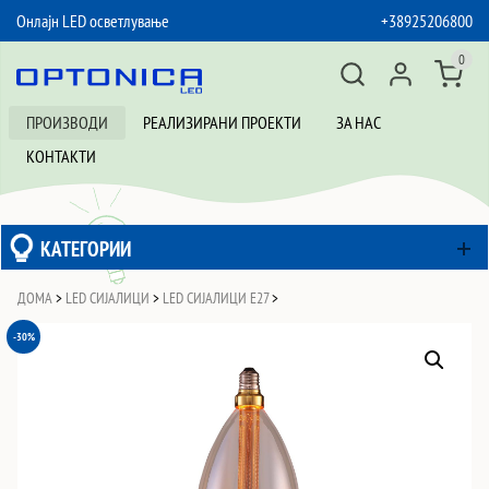
Онлајн LED осветлување
+38925206800
SKIP TO CONTENT
0
ПРОИЗВОДИ
РЕАЛИЗИРАНИ ПРОЕКТИ
ЗА НАС
КОНТАКТИ
КАТЕГОРИИ
ДОМА
>
LED СИЈАЛИЦИ
>
LED СИЈАЛИЦИ Е27
>
-30%