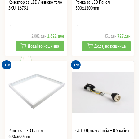
Конектор за LED Линиско тело
Рамка за LED Панел
SKU: 16751
300x1200mm
…
…
Original
Current
Original
Curre
1,822
ден
727
ден
2,082
ден
831
ден
price
price
price
price
Додај во кошница
Додај во кошница
was:
is:
was:
is:
2,082 ден.
1,822 ден.
831 ден.
727 
-13%
-12%
Рамка за LED Панел
GU10 Држач Ламба + 0.5 кабел
600x600mm