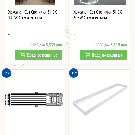
Хексагон Сет Светилки 5HEX
Хексагон Сет Светилки 5HEX
199W Со Аксесоари
203W Со Аксесоари
…
…
Original
Current
Original
Curre
5,335
ден
5,519
ден
6,098
ден
6,308
ден
price
price
price
price
Додај во кошница
Додај во кошница
was:
is:
was:
is:
6,098 ден.
5,335 ден.
6,308 ден.
5,51
-12%
-13%