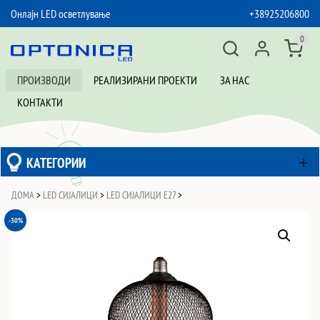
Онлајн LED осветлување
+38925206800
SKIP TO CONTENT
0
ПРОИЗВОДИ
РЕАЛИЗИРАНИ ПРОЕКТИ
ЗА НАС
КОНТАКТИ
КАТЕГОРИИ
ДОМА
>
LED СИЈАЛИЦИ
>
LED СИЈАЛИЦИ Е27
>
-30%