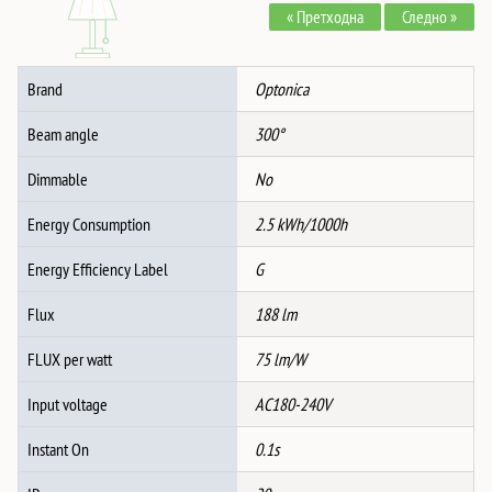
« Претходна
Следно »
ЦРН
-
ЗЛАТНО
Brand
Optonica
СТАКЛО
количина
Beam angle
300°
Dimmable
No
Energy Consumption
2.5 kWh/1000h
Energy Efficiency Label
G
Flux
188 lm
FLUX per watt
75 lm/W
Input voltage
AC180-240V
Instant On
0.1s