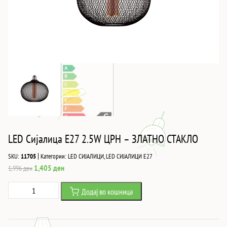
LED Сијалица E27 2.5W ЦРН – ЗЛАТНО СТАКЛО
|
SKU:
11705
Категории:
LED СИЈАЛИЦИ
,
LED СИЈАЛИЦИ Е27
Original
Current
1,405
ден
1,996
ден
price
price
LED
Додај во кошница
was:
is:
Сијалица
1,996 ден.
1,405 ден.
E27
2.5W