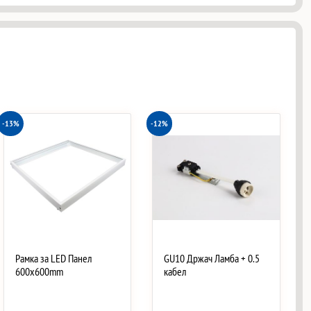
-13%
-12%
Рамка за LED Панел
GU10 Држач Ламба + 0.5
600x600mm
кабел
…
…