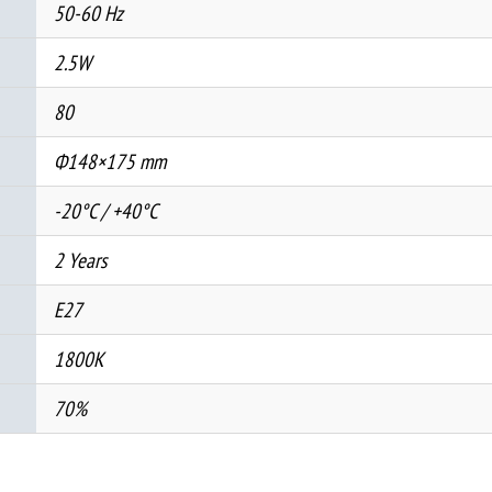
50-60 Hz
2.5W
80
Ф148×175 mm
-20°C / +40°C
2 Years
E27
1800K
70%