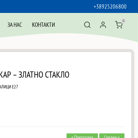
+38925206800
0
ЗА НАС
КОНТАКТИ
АКАР – ЗЛАТНО СТАКЛО
ЈАЛИЦИ Е27
« Претходна
Следно »