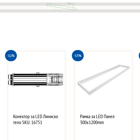
-12%
-13%
Конектор за LED Линиско
Рамка за LED Панел
тело SKU: 16751
300x1200mm
…
…