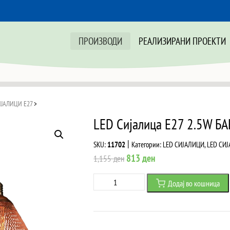
ПРОИЗВОДИ
РЕАЛИЗИРАНИ ПРОЕКТИ
ИЈАЛИЦИ Е27
>
LED Сијалица E27 2.5W Б
|
SKU:
11702
Категории:
LED СИЈАЛИЦИ
,
LED СИ
Original
Current
813
ден
1,155
ден
price
price
LED
Додај во кошница
was:
is:
Сијалица
1,155 ден.
813 ден.
E27
2.5W