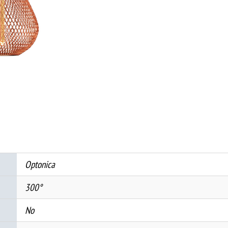
БАКАР
-
ЗЛАТНО
СТАКЛО
количина
Optonica
300°
No