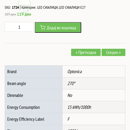
|
SKU:
1724
Категории:
LED СИЈАЛИЦИ
,
LED СИЈАЛИЦИ Е27
Original
Current
119
ден
189
ден
price
price
Led
Додај во кошница
was:
is:
СИJАЛИЦА
189 ден.
119 ден.
A60
E27
« Претходна
Следно »
15W
1320Lm
RA>80
Brand
Optonica
AC175-
265V
Beam angle
270°
6000K
количина
Dimmable
No
Energy Consumption
15 kWh/1000h
Energy Efficiency Label
F