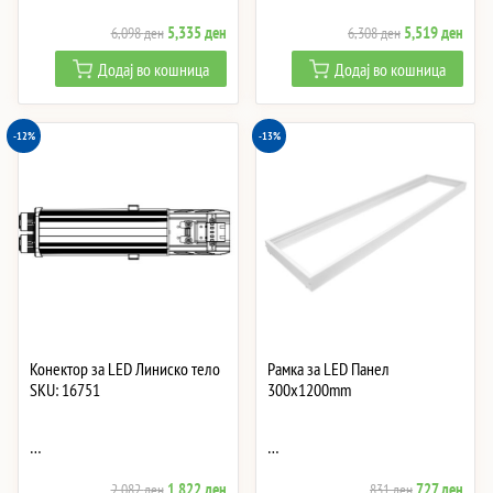
Original
Current
Original
Curre
5,335
ден
5,519
ден
6,098
ден
6,308
ден
price
price
price
price
Додај во кошница
Додај во кошница
was:
is:
was:
is:
6,098 ден.
5,335 ден.
6,308 ден.
5,51
-12%
-13%
Конектор за LED Линиско тело
Рамка за LED Панел
SKU: 16751
300x1200mm
…
…
Original
Current
Original
Curre
1,822
ден
727
ден
2,082
ден
831
ден