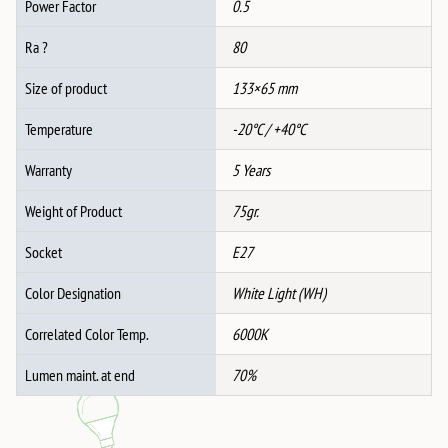
Power Factor
0.5
Ra ?
80
Size of product
133×65 mm
Temperature
-20°C / +40°C
Warranty
5 Years
Weight of Product
75gr.
Socket
E27
Color Designation
White Light (WH)
Correlated Color Temp.
6000K
Lumen maint. at end
70%