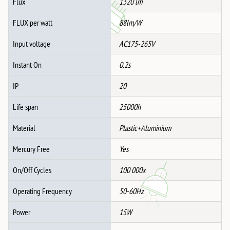
Flux
1320 lm
FLUX per watt
88lm/W
Input voltage
AC175-265V
Instant On
0.2s
IP
20
Life span
25000h
Material
Plastic+Aluminium
Mercury Free
Yes
On/Off Cycles
100 000x
Operating Frequency
50-60Hz
Power
15W