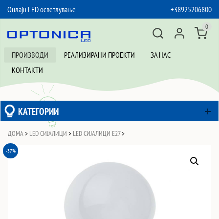
Онлајн LED осветлување
+38925206800
SKIP TO CONTENT
0
ПРОИЗВОДИ
РЕАЛИЗИРАНИ ПРОЕКТИ
ЗА НАС
КОНТАКТИ
КАТЕГОРИИ
ДОМА
>
LED СИЈАЛИЦИ
>
LED СИЈАЛИЦИ Е27
>
-37%