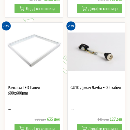
price
price
price
price
Додај во кошница
Додај во кошница
was:
is:
was:
is:
2,082 ден.
1,822 ден.
831 ден.
727 
-13%
-12%
Рамка за LED Панел
GU10 Држач Ламба + 0.5 кабел
600x600mm
…
…
Original
Current
Original
Curre
635
ден
127
ден
726
ден
145
ден
price
price
price
price
Додај во кошница
Додај во кошница