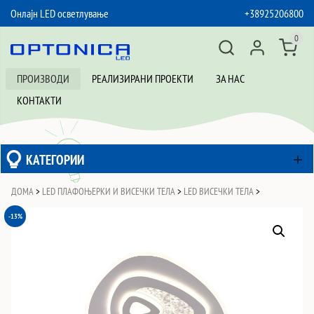
Онлајн LED осветлување
+38925206800
SKIP TO CONTENT
0
ПРОИЗВОДИ
РЕАЛИЗИРАНИ ПРОЕКТИ
ЗА НАС
КОНТАКТИ
КАТЕГОРИИ
ДОМА
>
LED ПЛАФОЊЕРКИ И ВИСЕЧКИ ТЕЛА
>
LED ВИСЕЧКИ ТЕЛА
>
-13%