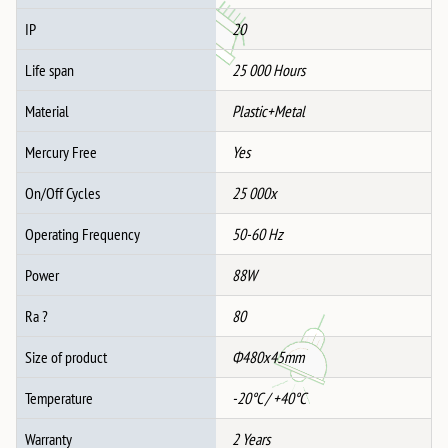
IP
20
Life span
25 000 Hours
Material
Plastic+Metal
Mercury Free
Yes
On/Off Cycles
25 000x
Operating Frequency
50-60 Hz
Power
88W
Ra ?
80
Size of product
Ф480x45mm
Temperature
-20°C / +40°C
Warranty
2 Years