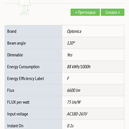
88W
« Претходна
Следно »
Бело
Тело
CCT
Brand
Optonica
+
Далечинско
Beam angle
120º
количина
Dimmable
Yes
Energy Consumption
88 kWh/1000h
Energy Efficiency Label
F
Flux
6600 lm
FLUX per watt
75 lm/W
Input voltage
AC180-265V
Instant On
0.1s