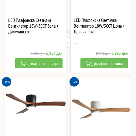
LED Плафонска Светилка
LED Плафонска Светилка
Вентилатор 18W/3CCT Бела +
Вентилатор 18W/3CCT Црна +
Далечинско
Далечинско
…
…
Original
Current
Original
Curre
6,963
ден
6,963
ден
8,603
ден
8,603
ден
price
price
price
price
Додај во кошница
Додај во кошница
was:
is:
was:
is:
8,603 ден.
6,963 ден.
8,603 ден.
6,96
-19%
-19%