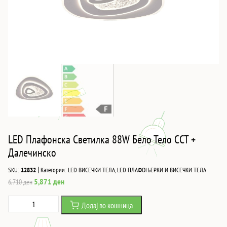
LED Плафонска Светилка 88W Бело Тело CCT +
Далечинско
|
SKU:
12832
Категории:
LED ВИСЕЧКИ ТЕЛА
,
LED ПЛАФОЊЕРКИ И ВИСЕЧКИ ТЕЛА
Original
Current
5,871
ден
6,710
ден
price
price
LED
Додај во кошница
was:
is:
Плафонска
6,710 ден.
5,871 ден.
Светилка