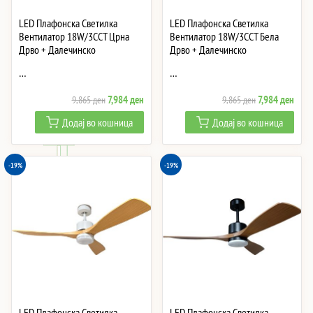
LED Плафонска Светилка
LED Плафонска Светилка
Вентилатор 18W/3CCT Црна
Вентилатор 18W/3CCT Бела
Дрво + Далечинско
Дрво + Далечинско
…
…
Original
Current
Original
Curre
7,984
ден
7,984
ден
9,865
ден
9,865
ден
price
price
price
price
Додај во кошница
Додај во кошница
was:
is:
was:
is:
9,865 ден.
7,984 ден.
9,865 ден.
7,984
-19%
-19%
LED Плафонска Светилка
LED Плафонска Светилка