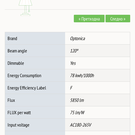
5,237 ден.
4,583 ден.
Светилка
78W
« Претходна
Следно »
Бело/
Црно
Тело
Brand
Optonica
CCT
+
Beam angle
120º
Далечинско
количина
Dimmable
Yes
Energy Consumption
78 kwh/1000h
Energy Efficiency Label
F
Flux
5850 lm
FLUX per watt
75 lm/W
Input voltage
AC180-265V