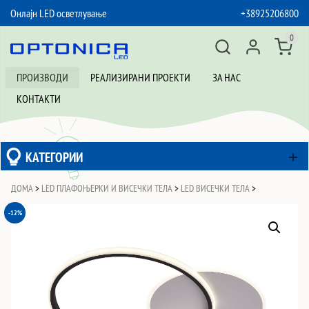
Онлајн LED осветлување
+38925206800
SKIP TO CONTENT
0
ПРОИЗВОДИ
РЕАЛИЗИРАНИ ПРОЕКТИ
ЗА НАС
КОНТАКТИ
КАТЕГОРИИ
ДОМА
>
LED ПЛАФОЊЕРКИ И ВИСЕЧКИ ТЕЛА
>
LED ВИСЕЧКИ ТЕЛА
>
-12%