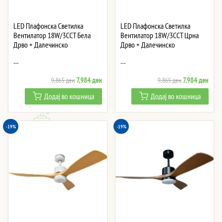
LED Плафонска Светилка
LED Плафонска Светилка
Вентилатор 18W/3CCT Бела
Вентилатор 18W/3CCT Црна
Дрво + Далечинско
Дрво + Далечинско
…
…
Original
Current
Original
Curre
7,984
ден
7,984
ден
9,865
ден
9,865
ден
price
price
price
price
Додај во кошница
Додај во кошница
was:
is:
was:
is:
9,865 ден.
7,984 ден.
9,865 ден.
7,984
-19%
-19%