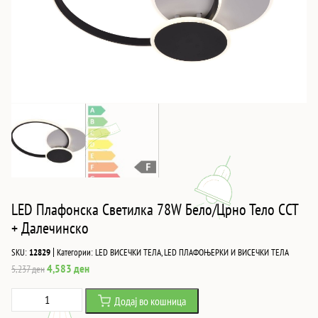
LED Плафонска Светилка 78W Бело/Црно Тело CCT
+ Далечинско
|
SKU:
12829
Категории:
LED ВИСЕЧКИ ТЕЛА
,
LED ПЛАФОЊЕРКИ И ВИСЕЧКИ ТЕЛА
Original
Current
4,583
ден
5,237
ден
price
price
LED
Додај во кошница
was:
is:
Плафонска