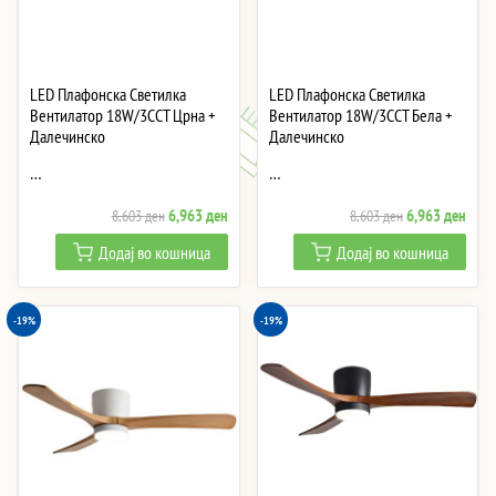
LED Плафонска Светилка
LED Плафонска Светилка
Вентилатор 18W/3CCT Црна +
Вентилатор 18W/3CCT Бела +
Далечинско
Далечинско
…
…
Original
Current
Original
Curre
6,963
ден
6,963
ден
8,603
ден
8,603
ден
price
price
price
price
Додај во кошница
Додај во кошница
was:
is:
was:
is:
8,603 ден.
6,963 ден.
8,603 ден.
6,96
-19%
-19%