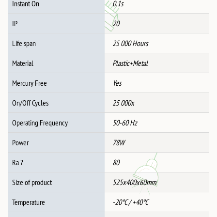
Instant On
0.1s
IP
20
Life span
25 000 Hours
Material
Plastic+Metal
Mercury Free
Yes
On/Off Cycles
25 000x
Operating Frequency
50-60 Hz
Power
78W
Ra ?
80
Size of product
525x400x60mm
Temperature
-20°C / +40°C