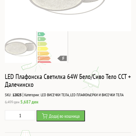
LED Плафонска Светилка 64W Бело/Сиво Тело CCT +
Далечинско
|
SKU:
12825
Категории:
LED ВИСЕЧКИ ТЕЛА
,
LED ПЛАФОЊЕРКИ И ВИСЕЧКИ ТЕЛА
Original
Current
5,687
ден
6,499
ден
price
price
LED
Додај во кошница
was:
is:
Плафонска
6,499 ден.
5,687 ден.
Светилка
64W