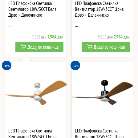
LED Плафонска Светилка
LED Плафонска Светилка
Вентилатор 18W/3CCT Бела
Вентилатор 18W/3CCT Црна
Дрво + Далечинско
Дрво + Далечинско
…
…
Original
Current
Original
Curre
7,984
ден
7,984
ден
9,865
ден
9,865
ден
price
price
price
price
Додај во кошница
Додај во кошница
was:
is:
was:
is:
9,865 ден.
7,984 ден.
9,865 ден.
7,984
-19%
-19%
LED Плафонска Светилка
LED Плафонска Светилка
Вентилатор 18W/3CCT Бела
Вентилатор 18W/3CCT Црна