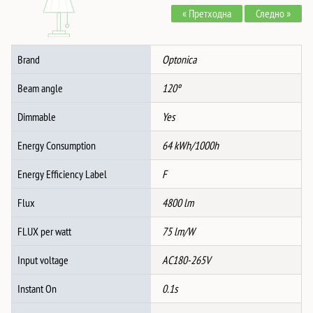
« Претходна
Следно »
Бело/
Сиво
Тело
Brand
Optonica
CCT
+
Beam angle
120º
Далечинско
количина
Dimmable
Yes
Energy Consumption
64 kWh/1000h
Energy Efficiency Label
F
Flux
4800 lm
FLUX per watt
75 lm/W
Input voltage
AC180-265V
Instant On
0.1s