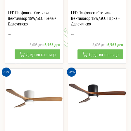
LED Плафонска Светилка
LED Плафонска Светилка
Вентилатор 18W/3CCT Бела +
Вентилатор 18W/3CCT Црна +
Далечинско
Далечинско
…
…
Original
Current
Original
Curre
6,963
ден
6,963
ден
8,603
ден
8,603
ден
price
price
price
price
Додај во кошница
Додај во кошница
was:
is:
was:
is:
8,603 ден.
6,963 ден.
8,603 ден.
6,96
-19%
-19%