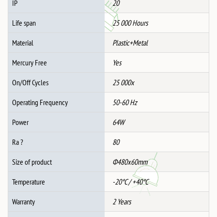
IP
20
Life span
25 000 Hours
Material
Plastic+Metal
Mercury Free
Yes
On/Off Cycles
25 000x
Operating Frequency
50-60 Hz
Power
64W
Ra ?
80
Size of product
Ф480x60mm
Temperature
-20°C / +40°C
Warranty
2 Years