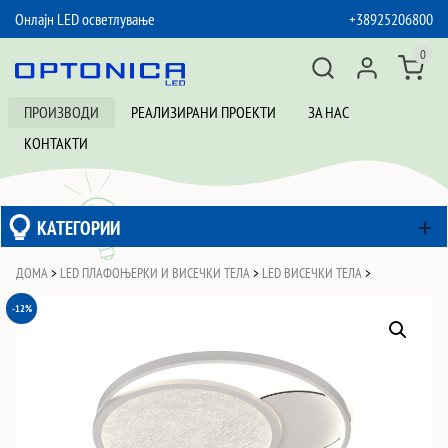
Онлајн LED осветлување
+38925206800
SKIP TO CONTENT
0
ПРОИЗВОДИ
РЕАЛИЗИРАНИ ПРОЕКТИ
ЗА НАС
КОНТАКТИ
КАТЕГОРИИ
ДОМА
>
LED ПЛАФОЊЕРКИ И ВИСЕЧКИ ТЕЛА
>
LED ВИСЕЧКИ ТЕЛА
>
-12%