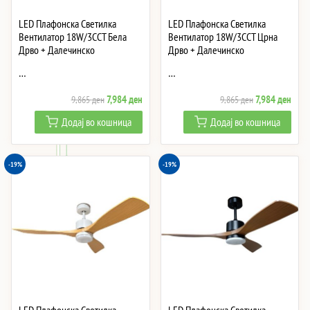
LED Плафонска Светилка
LED Плафонска Светилка
Вентилатор 18W/3CCT Бела
Вентилатор 18W/3CCT Црна
Дрво + Далечинско
Дрво + Далечинско
…
…
Original
Current
Original
Curre
7,984
ден
7,984
ден
9,865
ден
9,865
ден
price
price
price
price
Додај во кошница
Додај во кошница
was:
is:
was:
is:
9,865 ден.
7,984 ден.
9,865 ден.
7,984
-19%
-19%