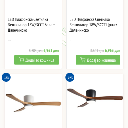
LED Плафонска Светилка
LED Плафонска Светилка
Вентилатор 18W/3CCT Бела +
Вентилатор 18W/3CCT Црна +
Далечинско
Далечинско
…
…
Original
Current
Original
Curre
6,963
ден
6,963
ден
8,603
ден
8,603
ден
price
price
price
price
Додај во кошница
Додај во кошница
was:
is:
was:
is:
8,603 ден.
6,963 ден.
8,603 ден.
6,96
-19%
-19%