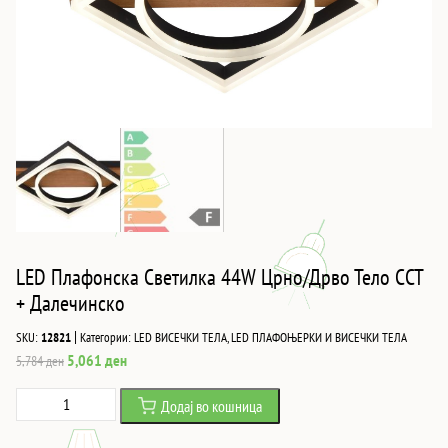
LED Плафонска Светилка 44W Црно/Дрво Тело CCT
+ Далечинско
|
SKU:
12821
Категории:
LED ВИСЕЧКИ ТЕЛА
,
LED ПЛАФОЊЕРКИ И ВИСЕЧКИ ТЕЛА
Original
Current
5,061
ден
5,784
ден
price
price
LED
Додај во кошница
was:
is:
Плафонска
5,784 ден.
5,061 ден.
Светилка