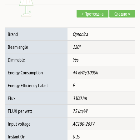
44W
« Претходна
Следно »
Црно/
Дрво
Тело
Brand
Optonica
CCT
+
Beam angle
120º
Далечинско
количина
Dimmable
Yes
Energy Consumption
44 kWh/1000h
Energy Efficiency Label
F
Flux
3300 lm
FLUX per watt
75 lm/W
Input voltage
AC180-265V
Instant On
0.1s