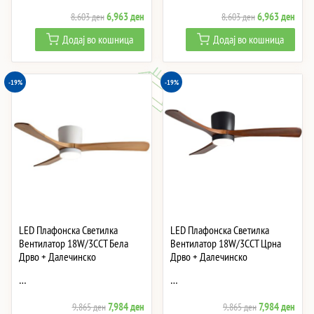
Original
Current
Original
Curre
6,963
ден
6,963
ден
8,603
ден
8,603
ден
price
price
price
price
Додај во кошница
Додај во кошница
was:
is:
was:
is:
8,603 ден.
6,963 ден.
8,603 ден.
6,96
-19%
-19%
LED Плафонска Светилка
LED Плафонска Светилка
Вентилатор 18W/3CCT Бела
Вентилатор 18W/3CCT Црна
Дрво + Далечинско
Дрво + Далечинско
…
…
Original
Current
Original
Curre
7,984
ден
7,984
ден
9,865
ден
9,865
ден