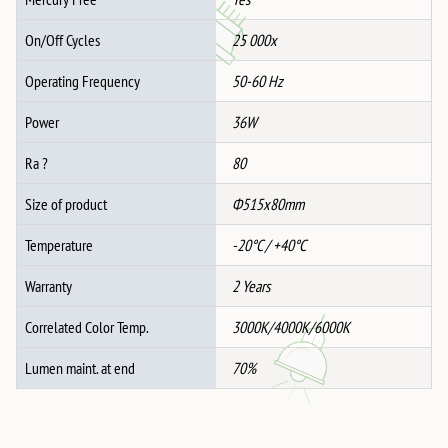
On/Off Cycles
25 000x
Operating Frequency
50-60 Hz
Power
36W
Ra ?
80
Size of product
Ф515x80mm
Temperature
-20°C / +40°C
Warranty
2 Years
Correlated Color Temp.
3000K/4000K/6000K
Lumen maint. at end
70%