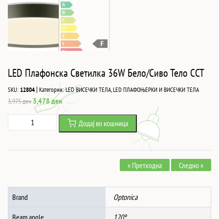
LED Плафонска Светилка 36W Бело/Сиво Тело CCT
|
SKU:
12804
Категории:
LED ВИСЕЧКИ ТЕЛА
,
LED ПЛАФОЊЕРКИ И ВИСЕЧКИ ТЕЛА
Original
Current
3,478
ден
3,975
ден
price
price
LED
Додај во кошница
was:
is:
Плафонска
3,975 ден.
3,478 ден.
Светилка
36W
« Претходна
Следно »
Бело/
Сиво
Тело
Brand
Optonica
CCT
количина
Beam angle
120º