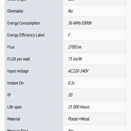
Dimmable
No
Energy Consumption
36 kWh/1000h
Energy Efficiency Label
F
Flux
2700 lm
FLUX per watt
75 lm/W
Input voltage
AC220-240V
Instant On
0.1s
IP
20
Life span
25 000 Hours
Material
Plastic+Metal
Mercury Free
Yes