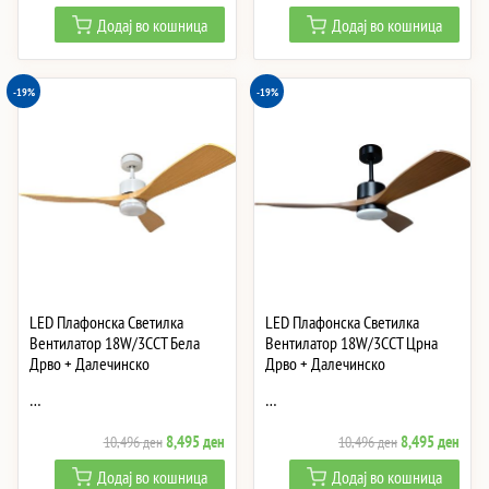
price
price
price
price
Додај во кошница
Додај во кошница
was:
is:
was:
is:
9,865 ден.
7,984 ден.
9,865 ден.
7,984
-19%
-19%
LED Плафонска Светилка
LED Плафонска Светилка
Вентилатор 18W/3CCT Бела
Вентилатор 18W/3CCT Црна
Дрво + Далечинско
Дрво + Далечинско
…
…
Original
Current
Original
Curre
8,495
ден
8,495
ден
10,496
ден
10,496
ден
price
price
price
price
Додај во кошница
Додај во кошница
was:
is:
was:
is: