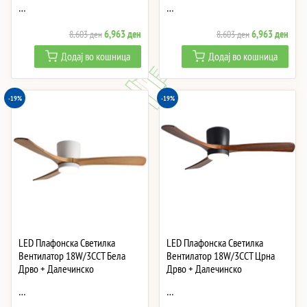
…
…
Original
Current
Original
Curre
6,963
ден
6,963
ден
8,603
ден
8,603
ден
price
price
price
price
Додај во кошница
Додај во кошница
was:
is:
was:
is:
8,603 ден.
6,963 ден.
8,603 ден.
6,96
-19%
-19%
LED Плафонска Светилка
LED Плафонска Светилка
Вентилатор 18W/3CCT Бела
Вентилатор 18W/3CCT Црна
Дрво + Далечинско
Дрво + Далечинско
…
…