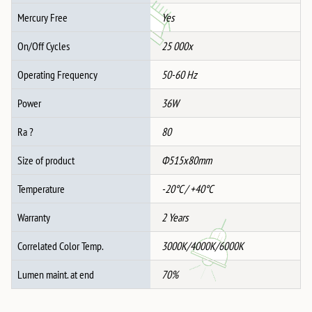
Mercury Free
Yes
On/Off Cycles
25 000x
Operating Frequency
50-60 Hz
Power
36W
Ra ?
80
Size of product
Ф515x80mm
Temperature
-20°C / +40°C
Warranty
2 Years
Correlated Color Temp.
3000K/4000K/6000K
Lumen maint. at end
70%