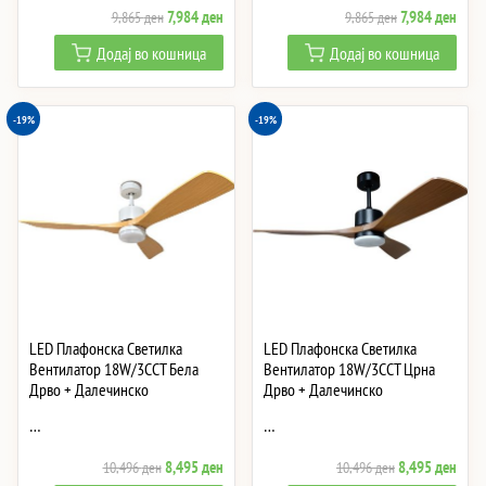
Original
Current
Original
Curre
7,984
ден
7,984
ден
9,865
ден
9,865
ден
price
price
price
price
Додај во кошница
Додај во кошница
was:
is:
was:
is:
9,865 ден.
7,984 ден.
9,865 ден.
7,984
-19%
-19%
LED Плафонска Светилка
LED Плафонска Светилка
Вентилатор 18W/3CCT Бела
Вентилатор 18W/3CCT Црна
Дрво + Далечинско
Дрво + Далечинско
…
…
Original
Current
Original
Curre
8,495
ден
8,495
ден
10,496
ден
10,496
ден