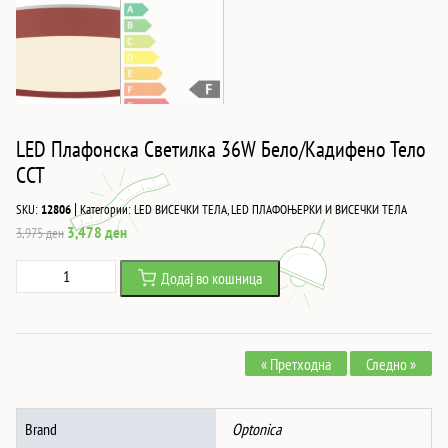
LED Плафонска Светилка 36W Бело/Кадифено Тело
CCT
|
SKU:
12806
Категории:
LED ВИСЕЧКИ ТЕЛА
,
LED ПЛАФОЊЕРКИ И ВИСЕЧКИ ТЕЛА
Original
Current
3,478
ден
3,975
ден
price
price
LED
Додај во кошница
was:
is:
Плафонска
3,975 ден.
3,478 ден.
Светилка
36W
« Претходна
Следно »
Бело/
Кадифено
Тело
Brand
Optonica
CCT