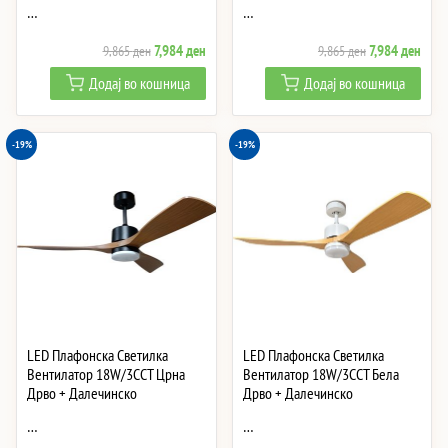
…
…
Original
Current
Original
Curre
7,984
ден
7,984
ден
9,865
ден
9,865
ден
price
price
price
price
Додај во кошница
Додај во кошница
was:
is:
was:
is:
9,865 ден.
7,984 ден.
9,865 ден.
7,984
-19%
-19%
LED Плафонска Светилка
LED Плафонска Светилка
Вентилатор 18W/3CCT Црна
Вентилатор 18W/3CCT Бела
Дрво + Далечинско
Дрво + Далечинско
…
…