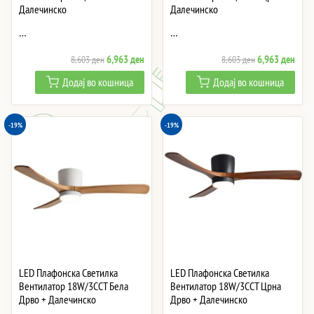
Далечинско
Далечинско
…
…
Original
Current
Original
Curre
6,963
ден
6,963
ден
8,603
ден
8,603
ден
price
price
price
price
Додај во кошница
Додај во кошница
was:
is:
was:
is:
8,603 ден.
6,963 ден.
8,603 ден.
6,96
-19%
-19%
LED Плафонска Светилка
LED Плафонска Светилка
Вентилатор 18W/3CCT Бела
Вентилатор 18W/3CCT Црна
Дрво + Далечинско
Дрво + Далечинско