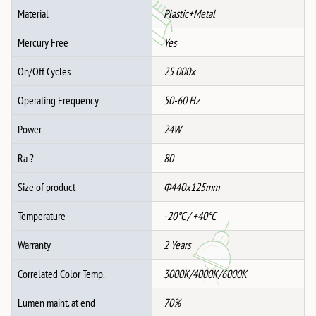
Material
Plastic+Metal
Mercury Free
Yes
On/Off Cycles
25 000x
Operating Frequency
50-60 Hz
Power
24W
Ra ?
80
Size of product
Ф440x125mm
Temperature
-20°C / +40°C
Warranty
2 Years
Correlated Color Temp.
3000K/4000K/6000K
Lumen maint. at end
70%