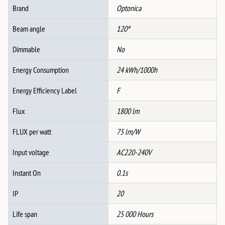
Тело
Brand
Optonica
CCT
количина
Beam angle
120º
Dimmable
No
Energy Consumption
24 kWh/1000h
Energy Efficiency Label
F
Flux
1800 lm
FLUX per watt
75 lm/W
Input voltage
AC220-240V
Instant On
0.1s
IP
20
Life span
25 000 Hours