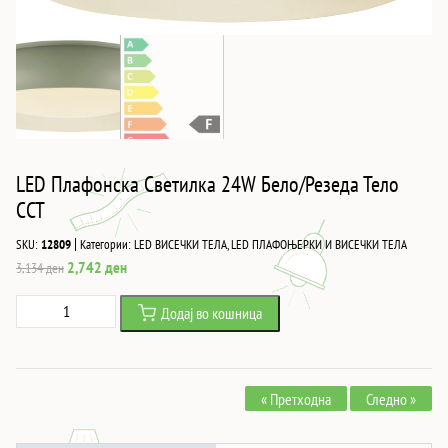
LED Плафонска Светилка 24W Бело/Резеда Тело
CCT
|
SKU:
12809
Категории:
LED ВИСЕЧКИ ТЕЛА
,
LED ПЛАФОЊЕРКИ И ВИСЕЧКИ ТЕЛА
Original
Current
2,742
ден
3,134
ден
price
price
LED
Додај во кошница
was:
is:
Плафонска
3,134 ден.
2,742 ден.
Светилка
24W
« Претходна
Следно »
Бело/
Резеда