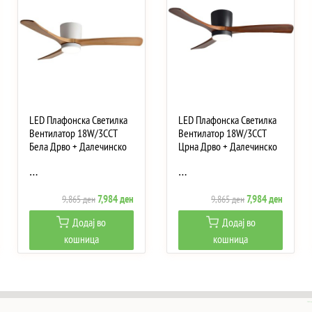
LED Плафонска Светилка
LED Плафонска Светилка
Вентилатор 18W/3CCT
Вентилатор 18W/3CCT
Бела Дрво + Далечинско
Црна Дрво + Далечинско
…
…
ent
Original
Current
Original
Current
7,984
ден
7,984
ден
9,865
ден
9,865
ден
e
price
price
price
price
Додај во
Додај во
was:
is:
was:
is:
кошница
кошница
3 ден.
9,865 ден.
7,984 ден.
9,865 ден.
7,984 д