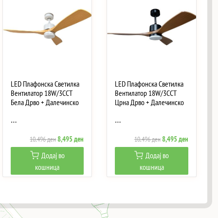
LED Плафонска Светилка
LED Плафонска Светилка
Вентилатор 18W/3CCT
Вентилатор 18W/3CCT
Бела Дрво + Далечинско
Црна Дрво + Далечинско
…
…
Original
Current
Original
Current
8,495
ден
8,495
ден
10,496
ден
10,496
ден
price
price
price
price
Додај во
Додај во
was:
is:
was:
is:
кошница
кошница
ен.
10,496 ден.
8,495 ден.
10,496 ден.
8,495 ден.