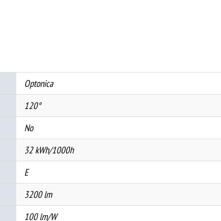
3CCT
IP65
БЕЛ
количина
Optonica
120°
No
32 kWh/1000h
E
3200 lm
100 lm/W