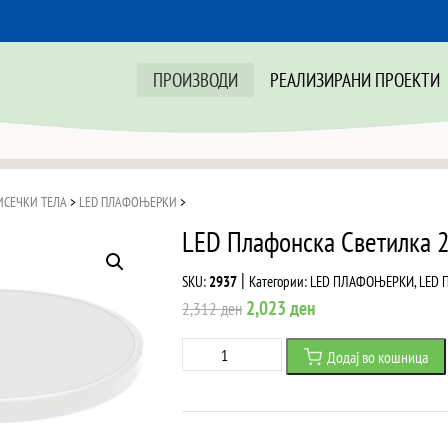
ПРОИЗВОДИ
РЕАЛИЗИРАНИ ПРОЕКТИ
ИСЕЧКИ ТЕЛА
>
LED ПЛАФОЊЕРКИ
>
LED Плафонска Светилка 
|
SKU:
2937
Категории:
LED ПЛАФОЊЕРКИ
,
LED 
Original
Current
2,023
ден
2,312
ден
price
price
LED
Додај во кошница
was:
is:
Плафонска
2,312 ден.
2,023 ден.
Светилка
24W+8W