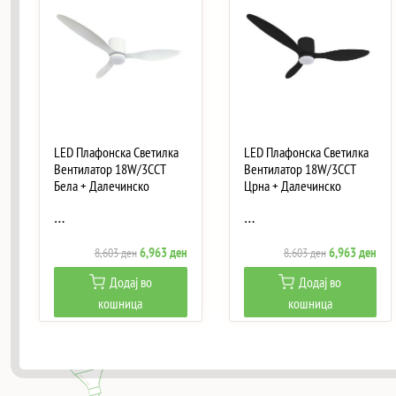
LED Плафонска Светилка
LED Плафонска Светилка
Вентилатор 18W/3CCT
Вентилатор 18W/3CCT
Бела + Далечинско
Црна + Далечинско
…
…
Original
Current
Original
Curr
6,963
ден
6,963
ден
8,603
ден
8,603
ден
price
price
price
pric
Додај во
Додај во
was:
is:
was:
is:
кошница
кошница
8,603 ден.
6,963 ден.
8,603 ден.
6,96