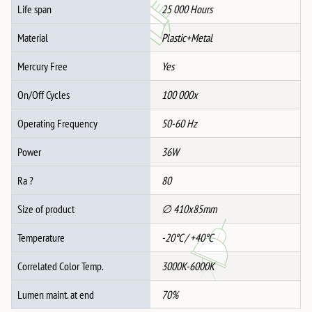
Life span
25 000 Hours
Material
Plastic+Metal
Mercury Free
Yes
On/Off Cycles
100 000x
Operating Frequency
50-60 Hz
Power
36W
Ra ?
80
Size of product
∅ 410x85mm
Temperature
-20°C / +40°C
Correlated Color Temp.
3000K-6000K
Lumen maint. at end
70%