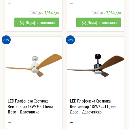
…
…
Original
Current
Original
Curre
7,984
ден
7,984
ден
9,865
ден
9,865
ден
price
price
price
price
Додај во кошница
Додај во кошница
was:
is:
was:
is:
9,865 ден.
7,984 ден.
9,865 ден.
7,984
-19%
-19%
LED Плафонска Светилка
LED Плафонска Светилка
Вентилатор 18W/3CCT Бела
Вентилатор 18W/3CCT Црна
Дрво + Далечинско
Дрво + Далечинско
…
…