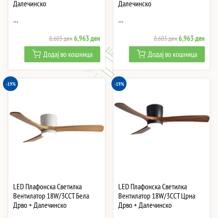
Далечинско
Далечинско
…
…
Original
Current
Original
Curre
6,963
ден
6,963
ден
8,603
ден
8,603
ден
price
price
price
price
Додај во кошница
Додај во кошница
was:
is:
was:
is:
8,603 ден.
6,963 ден.
8,603 ден.
6,96
-19%
-19%
LED Плафонска Светилка
LED Плафонска Светилка
Вентилатор 18W/3CCT Бела
Вентилатор 18W/3CCT Црна
Дрво + Далечинско
Дрво + Далечинско