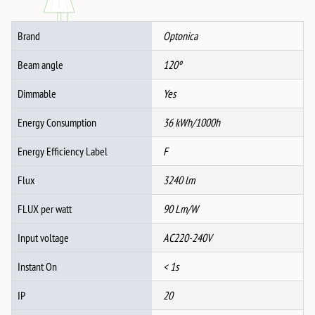
20W
3CCT-
Brand
Optonica
МЕМОРИЈА
+
Beam angle
120º
ДАЛЕЧИНСКО
количина
Dimmable
Yes
Energy Consumption
36 kWh/1000h
Energy Efficiency Label
F
Flux
3240 lm
FLUX per watt
90 Lm/W
Input voltage
AC220-240V
Instant On
< 1s
IP
20