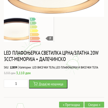
LED ПЛАФОЊЕРКА СВЕТИЛКА ЦРНА/ЗЛАТНА 20W
3CCT-МЕМОРИЈА + ДАЛЕЧИНСКО
|
SKU:
12859
Категории:
LED ВИСЕЧКИ ТЕЛА
,
LED ПЛАФОЊЕРКИ И ВИСЕЧКИ ТЕЛА
Original
Current
3,110
ден
3,555
ден
price
price
LED
Додај во кошница
was:
is:
ПЛАФОЊЕРКА
3,555 ден.
3,110 ден.
СВЕТИЛКА
ЦРНА/
« Претходна
Следно »
ЗЛАТНА