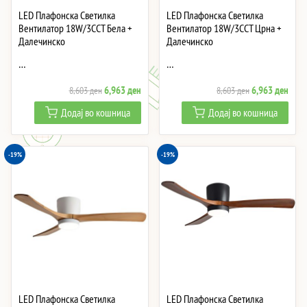
LED Плафонска Светилка
LED Плафонска Светилка
Вентилатор 18W/3CCT Бела +
Вентилатор 18W/3CCT Црна +
Далечинско
Далечинско
…
…
Original
Current
Original
Curre
6,963
ден
6,963
ден
8,603
ден
8,603
ден
price
price
price
price
Додај во кошница
Додај во кошница
was:
is:
was:
is:
8,603 ден.
6,963 ден.
8,603 ден.
6,96
-19%
-19%
LED Плафонска Светилка
LED Плафонска Светилка