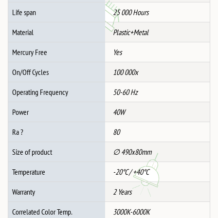
Life span
25 000 Hours
Material
Plastic+Metal
Mercury Free
Yes
On/Off Cycles
100 000x
Operating Frequency
50-60 Hz
Power
40W
Ra ?
80
Size of product
∅ 490x80mm
Temperature
-20°C / +40°C
Warranty
2 Years
Correlated Color Temp.
3000K-6000K