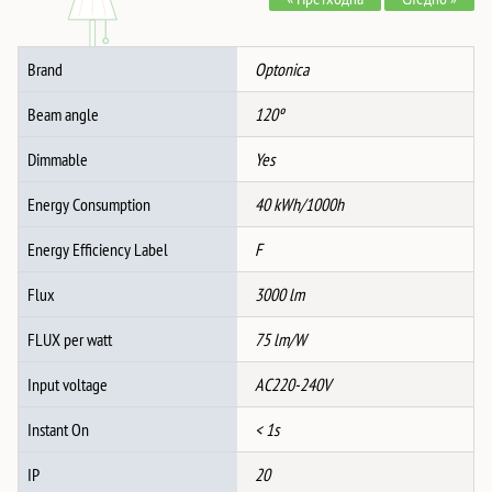
ЦРНА
3CCT-
МЕМОРИЈА
Brand
Optonica
+
ДАЛЕЧИНСКО
Beam angle
120º
количина
Dimmable
Yes
Energy Consumption
40 kWh/1000h
Energy Efficiency Label
F
Flux
3000 lm
FLUX per watt
75 lm/W
Input voltage
AC220-240V
Instant On
< 1s
IP
20