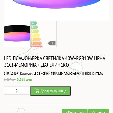
LED ПЛАФОЊЕРКА СВЕТИЛКА 40W+RGB10W ЦРНА
3CCT-МЕМОРИЈА + ДАЛЕЧИНСКО
|
SKU:
12819
Категории:
LED ВИСЕЧКИ ТЕЛА
,
LED ПЛАФОЊЕРКИ И ВИСЕЧКИ ТЕЛА
Original
Current
5,687
ден
6,499
ден
price
price
LED
Додај во кошница
was:
is:
ПЛАФОЊЕРКА
6,499 ден.
5,687 ден.
СВЕТИЛКА
40W+RGB10W
« Претходна
Следно »