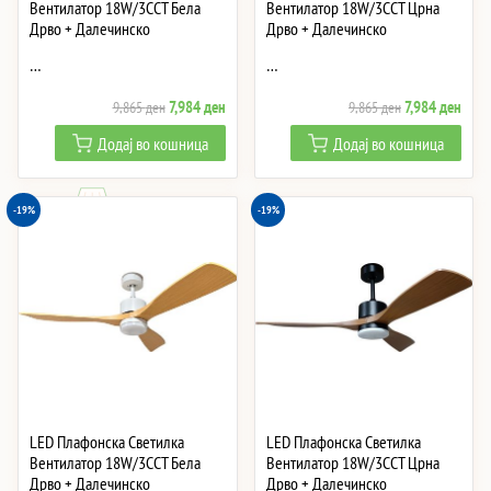
Вентилатор 18W/3CCT Бела
Вентилатор 18W/3CCT Црна
Дрво + Далечинско
Дрво + Далечинско
…
…
Original
Current
Original
Curre
7,984
ден
7,984
ден
9,865
ден
9,865
ден
price
price
price
price
Додај во кошница
Додај во кошница
was:
is:
was:
is:
9,865 ден.
7,984 ден.
9,865 ден.
7,984
-19%
-19%
LED Плафонска Светилка
LED Плафонска Светилка
Вентилатор 18W/3CCT Бела
Вентилатор 18W/3CCT Црна
Дрво + Далечинско
Дрво + Далечинско