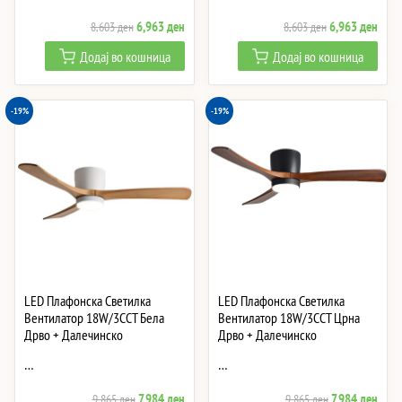
Original
Current
Original
Curre
6,963
ден
6,963
ден
8,603
ден
8,603
ден
price
price
price
price
Додај во кошница
Додај во кошница
was:
is:
was:
is:
8,603 ден.
6,963 ден.
8,603 ден.
6,96
-19%
-19%
LED Плафонска Светилка
LED Плафонска Светилка
Вентилатор 18W/3CCT Бела
Вентилатор 18W/3CCT Црна
Дрво + Далечинско
Дрво + Далечинско
…
…
Original
Current
Original
Curre
7,984
ден
7,984
ден
9,865
ден
9,865
ден