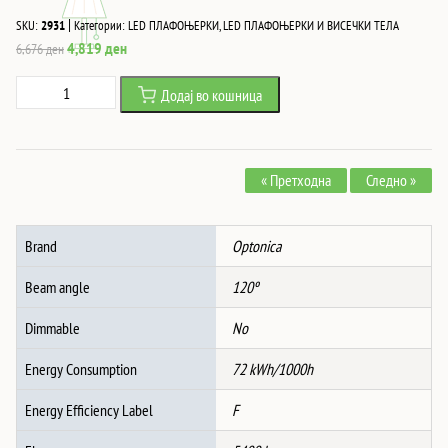
|
SKU:
2931
Категории:
LED ПЛАФОЊЕРКИ
,
LED ПЛАФОЊЕРКИ И ВИСЕЧКИ ТЕЛА
Original
Current
4,819
ден
6,676
ден
price
price
Led
Додај во кошница
was:
is:
ПЛАФОЊЕРКА
6,676 ден.
4,819 ден.
КРУГ
2835SMD
« Претходна
Следно »
36x2W
AC175-
260V
Brand
Optonica
5400Lm
3000-
Beam angle
120º
6000K
количина
Dimmable
No
Energy Consumption
72 kWh/1000h
Energy Efficiency Label
F