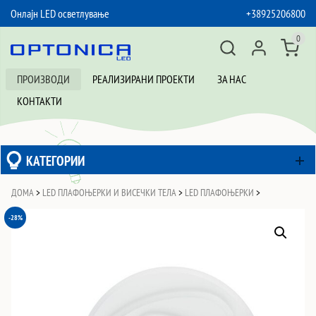
Онлајн LED осветлување
+38925206800
SKIP TO CONTENT
0
ПРОИЗВОДИ
РЕАЛИЗИРАНИ ПРОЕКТИ
ЗА НАС
КОНТАКТИ
КАТЕГОРИИ
ДОМА
>
LED ПЛАФОЊЕРКИ И ВИСЕЧКИ ТЕЛА
>
LED ПЛАФОЊЕРКИ
>
-28%