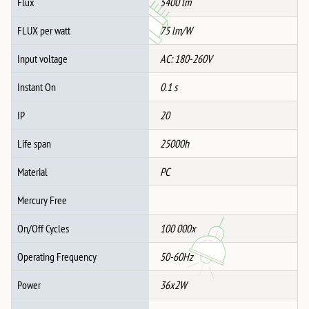
Flux
5400 lm
FLUX per watt
75 lm/W
Input voltage
AC: 180-260V
Instant On
0.1 s
IP
20
Life span
25000h
Material
PC
Mercury Free
On/Off Cycles
100 000x
Operating Frequency
50-60Hz
Power
36x2W