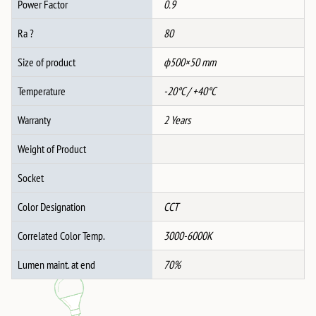
Power Factor
0.9
Ra ?
80
Size of product
ф500×50 mm
Temperature
-20°C / +40°C
Warranty
2 Years
Weight of Product
Socket
Color Designation
CCT
Correlated Color Temp.
3000-6000K
Lumen maint. at end
70%