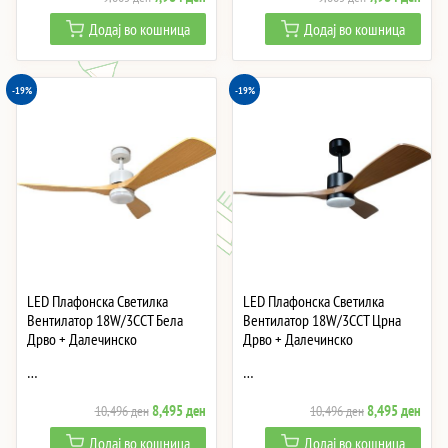
price
price
price
price
Додај во кошница
Додај во кошница
was:
is:
was:
is:
9,865 ден.
7,984 ден.
9,865 ден.
7,984
-19%
-19%
LED Плафонска Светилка
LED Плафонска Светилка
Вентилатор 18W/3CCT Бела
Вентилатор 18W/3CCT Црна
Дрво + Далечинско
Дрво + Далечинско
…
…
Original
Current
Original
Curre
8,495
ден
8,495
ден
10,496
ден
10,496
ден
price
price
price
price
Додај во кошница
Додај во кошница