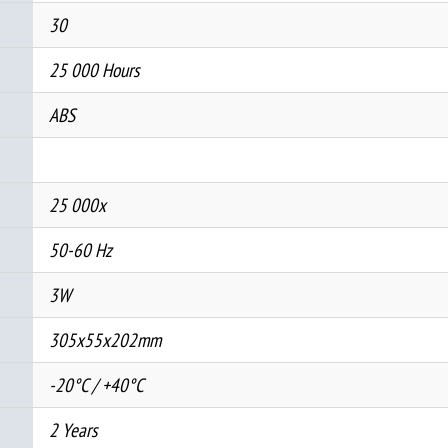
30
25 000 Hours
ABS
25 000x
50-60 Hz
3W
305x55x202mm
-20°C / +40°C
2 Years