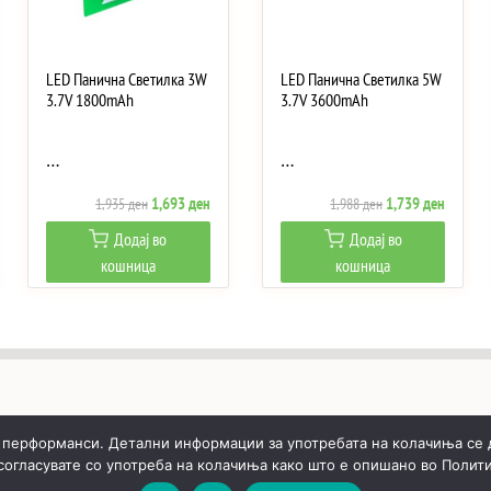
LED Панична Светилка 3W
LED Панична Светилка 5W
3.7V 1800mAh
3.7V 3600mAh
…
…
ent
Original
Current
Original
Current
1,693
ден
1,739
ден
1,935
ден
1,988
ден
e
price
price
price
price
Додај во
Додај во
was:
is:
was:
is:
кошница
кошница
9 ден.
1,935 ден.
1,693 ден.
1,988 ден.
1,739 д
 перформанси. Детални информации за употребата на колачиња се 
 согласувате со употреба на колачиња како што е опишано во Полити
ИЧКА
РЕАЛИЗИРАНИ ПРОЕКТИ
ЗА НАС
КОНТАКТИ