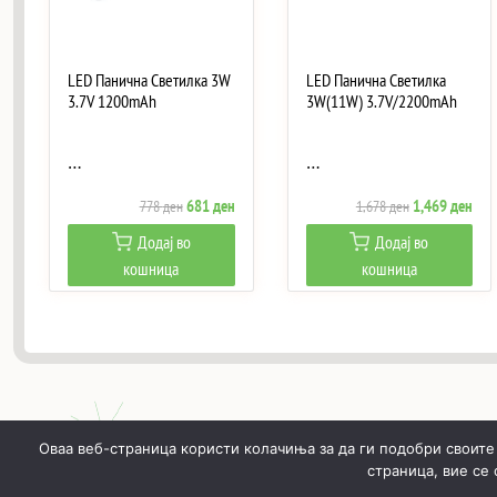
LED Панична Светилка 3W
LED Панична Светилка
3.7V 1200mAh
3W(11W) 3.7V/2200mAh
…
…
Original
Current
Original
Curr
681
ден
1,469
ден
778
ден
1,678
ден
price
price
price
pric
Додај во
Додај во
was:
is:
was:
is:
кошница
кошница
778 ден.
681 ден.
1,678 ден.
1,46
Оваа веб-страница користи колачиња за да ги подобри своите
страница, вие се
ПОЧНУВАЈЌИ
ПРОИЗВОДИ
МОЈ ПРОФИЛ
КОШН