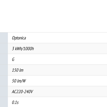
3.7V
1800mAh
количина
Optonica
3 kWh/1000h
G
150 lm
50 lm/W
AC220-240V
0.1s