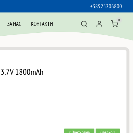
+38925206800
0
ЗА НАС
КОНТАКТИ
 3.7V 1800mAh
« Претходна
Следно »