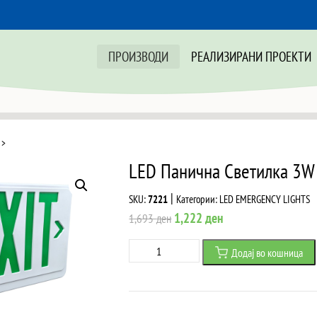
ПРОИЗВОДИ
РЕАЛИЗИРАНИ ПРОЕКТИ
>
LED Панична Светилка 3W
|
SKU:
7221
Категории:
LED EMERGENCY LIGHTS
Original
Current
1,222
ден
1,693
ден
price
price
LED
Додај во кошница
was:
is:
Панична
1,693 ден.
1,222 ден.
Светилка
3W