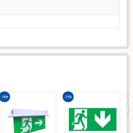
-28%
-23%