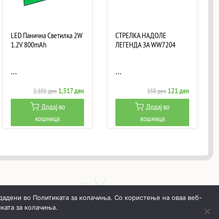
LED Панична Светилка 2W
СТРЕЛКА НАДОЛЕ
1.2V 800mAh
ЛЕГЕНДА ЗА WW7204
…
…
Original
Current
Original
Current
1,517
ден
121
ден
2,101
ден
158
ден
price
price
price
price
Додај во
Додај во
was:
is:
was:
is:
кошница
кошница
ен.
2,101 ден.
1,517 ден.
158 ден.
121 ден.
дадени во Политиката за колачиња. Со користење на оваа веб-
ката за колачиња.