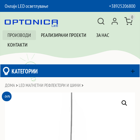
Онлајн LED осветлување
+38925206800
SKIP TO CONTENT
0
ПРОИЗВОДИ
РЕАЛИЗИРАНИ ПРОЕКТИ
ЗА НАС
КОНТАКТИ
КАТЕГОРИИ
ДОМА
>
LED МАГНЕТНИ РЕФЛЕКТОРИ И ШИНИ
>
-26%