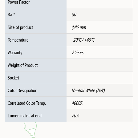
Power Factor
Ra ?
80
Size of product
ф85 mm
Temperature
-20°C / +40°C
Warranty
2 Years
Weight of Product
Socket
Color Designation
Neutral White (NW)
Correlated Color Temp.
4000K
Lumen maint. at end
70%