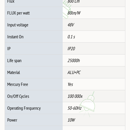
Flux
800 Lm
FLUX per watt
80lm/W
Input voltage
48V
Instant On
0.1 s
IP
IP20
Life span
25000h
Material
ALU+PC
Mercury Free
Yes
On/Off Cycles
100 000x
Operating Frequency
50-60Hz
Power
10W