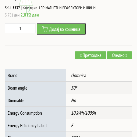
|
SKU:
5337
Категории:
LED МАГНЕТНИ РЕФЛЕКТОРИ И ШИНИ
Original
Current
2,812
ден
3,781
ден
price
price
Led
Додај во кошница
was:
is:
Магнетно
3,781 ден.
2,812 ден.
СВЕТЛО
ТОПКА
« Претходна
Следно »
DC48V
10W
4000K
Brand
Optonica
-
M20/M35
Beam angle
50º
количина
Dimmable
No
Energy Consumption
10 kWh/1000h
Energy Efficiency Label
F