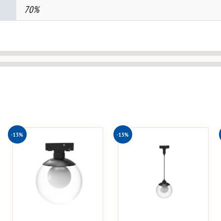
70%
-13%
-13%