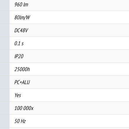
960 lm
80lm/W
DC48V
0.1 s
IP20
25000h
PC+ALU
Yes
100 000x
50 Hz