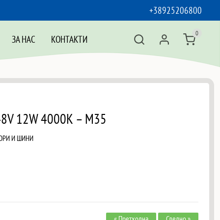
+38925206800
0
ЗА НАС
КОНТАКТИ
48V 12W 4000K – M35
ОРИ И ШИНИ
« Претходна
Следно »