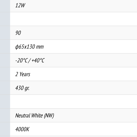
12W
90
ф65х130 mm
-20°C / +40°C
2 Years
430 gr.
Neutral White (NW)
4000K