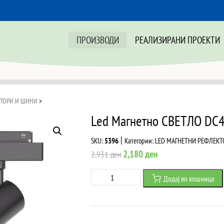
ПРОИЗВОДИ
РЕАЛИЗИРАНИ ПРОЕКТИ
КТОРИ И ШИНИ
>
Led Магнетно СВЕТЛО DC
|
SKU:
5396
Категории:
LED МАГНЕТНИ РЕФЛЕКТ
Original
Current
2,180
ден
2,931
ден
price
price
Led
Додај во кошница
was:
is:
Магнетно
2,931 ден.
2,180 ден.
СВЕТЛО
DC48V