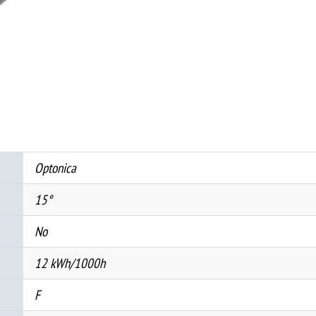
12W
4000K
-
M35
количина
Optonica
15°
No
12 kWh/1000h
F