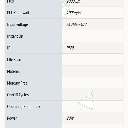
Flux
2000 Lm
FLUX per watt
100lm/W
Input voltage
AC200-240V
Instant On
IP
IP20
Life span
Material
Mercury Free
On/Off Cycles
Operating Frequency
Power
20W