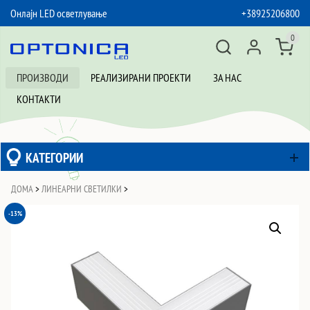
Онлајн LED осветлување
+38925206800
SKIP TO CONTENT
0
ПРОИЗВОДИ
РЕАЛИЗИРАНИ ПРОЕКТИ
ЗА НАС
КОНТАКТИ
КАТЕГОРИИ
ДОМА
>
ЛИНЕАРНИ СВЕТИЛКИ
>
-13%