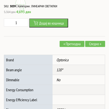
|
SKU:
5039
Категории:
ЛИНЕАРНИ СВЕТИЛКИ
Original
Current
4,693
ден
5,364
ден
price
price
Led
Додај во кошница
was:
is:
ЛИНЕАРНА
5,364 ден.
4,693 ден.
ФОРМА
КОНЕКТОР
« Претходна
Следно »
СЛИМ
ПОВРЗУВАЧКИ
20W
Brand
Optonica
СРЕБРЕН
Neutral
Beam angle
120°
white
количина
Dimmable
No
Energy Consumption
Energy Efficiency Label