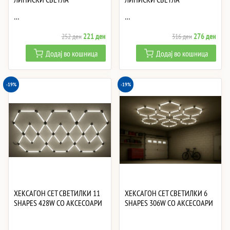
…
…
Original
Current
Original
Curre
221
ден
276
ден
252
ден
316
ден
price
price
price
price
Додај во кошница
Додај во кошница
was:
is:
was:
is:
252 ден.
221 ден.
316 ден.
276 
-19%
-19%
ХЕКСАГОН СЕТ СВЕТИЛКИ 11
ХЕКСАГОН СЕТ СВЕТИЛКИ 6
SHAPES 428W СО АКСЕСОАРИ
SHAPES 306W СО АКСЕСОАРИ
…
…