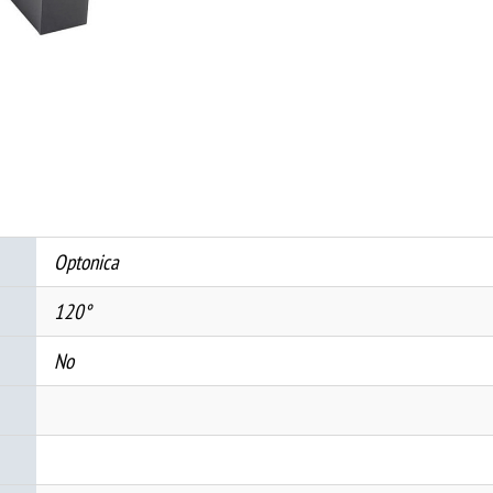
КОНЕКТОР
СЛИМ
ПОВРЗУВАЧКИ
20W
ЦРН
White
light
количина
Optonica
120°
No