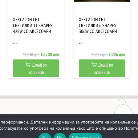
ХЕКСАГОН СЕТ
ХЕКСАГОН СЕТ
СВЕТИЛКИ 11 SHAPES
СВЕТИЛКИ 6 SHAPES
428W СО АКСЕСОАРИ
306W СО АКСЕСОАРИ
…
…
ent
Original
Current
Original
Current
10,708
ден
9,006
ден
13,230
ден
11,127
ден
e
price
price
price
price
Додај во
Додај во
was:
is:
was:
is:
кошница
кошница
 ден.
13,230 ден.
10,708 ден.
11,127 ден.
9,006 д
 перформанси. Детални информации за употребата на колачиња се 
 согласувате со употреба на колачиња како што е опишано во Полити
ИЧКА
РЕАЛИЗИРАНИ ПРОЕКТИ
ЗА НАС
КОНТАКТИ
Ok
No
Privacy policy