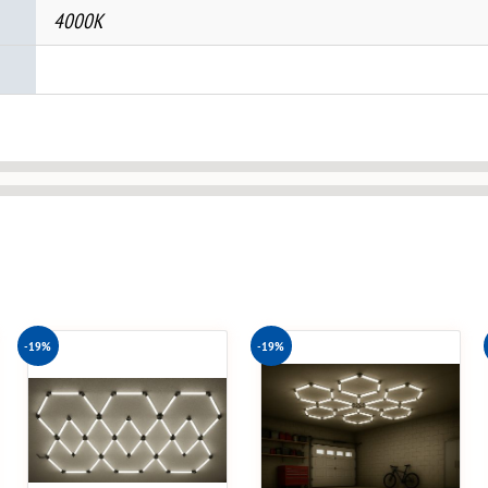
4000K
-19%
-19%