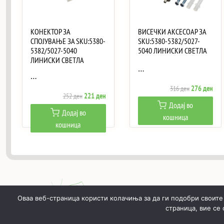
КОНЕКТОР ЗА
ВИСЕЧКИ АКСЕСОАР ЗА
СПОЈУВАЊЕ ЗА SKU:5380-
SKU:5380-5382/5027-
5382/5027-5040
5040 ЛИНИСКИ СВЕТЛА
ЛИНИСКИ СВЕТЛА
…
…
Original
Curr
276
ден
316
ден
Original
Current
221
ден
252
ден
price
pric
Додај во
price
price
was:
is:
Додај во
кошница
was:
is:
316 ден.
276
кошница
252 ден.
221 ден.
Оваа веб-страница користи колачиња за да ги подобри своите
страница, вие се
ПОЧНУВАЈЌИ
ПРОИЗВОДИ
МОЈ ПРОФИЛ
КОШН