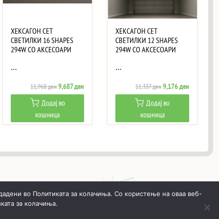
ХЕКСАГОН СЕТ
ХЕКСАГОН СЕТ
СВЕТИЛКИ 16 SHAPES
СВЕТИЛКИ 12 SHAPES
294W СО АКСЕСОАРИ
294W СО АКСЕСОАРИ
…
…
Original
Current
Original
Current
9,687
ден
9,176
ден
11,968
ден
11,337
ден
price
price
price
price
Додај во
Додај во
was:
is:
was:
is:
кошница
кошница
ен.
11,968 ден.
9,687 ден.
11,337 ден.
9,176 ден.
дадени во Политиката за колачиња. Со користење на оваа веб-
ката за колачиња.