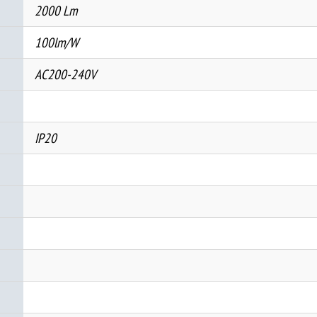
2000 Lm
100lm/W
AC200-240V
IP20