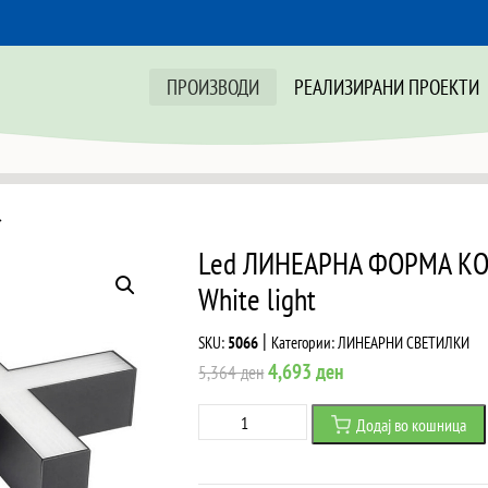
ПРОИЗВОДИ
РЕАЛИЗИРАНИ ПРОЕКТИ
>
Led ЛИНЕАРНА ФОРМА К
White light
|
SKU:
5066
Категории:
ЛИНЕАРНИ СВЕТИЛКИ
Original
Current
4,693
ден
5,364
ден
price
price
Led
Додај во кошница
was:
is:
ЛИНЕАРНА
5,364 ден.
4,693 ден.
ФОРМА