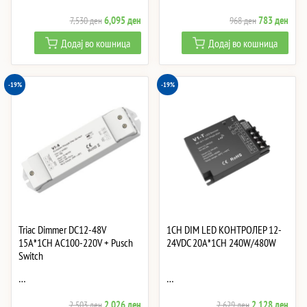
Original
Current
Original
Curre
6,095
ден
783
ден
7,530
ден
968
ден
price
price
price
price
Додај во кошница
Додај во кошница
was:
is:
was:
is:
7,530 ден.
6,095 ден.
968 ден.
783 
-19%
-19%
Triac Dimmer DC12-48V
1CH DIM LED КОНТРОЛЕР 12-
15A*1CH AC100-220V + Pusch
24VDC 20A*1CH 240W/480W
Switch
…
…
Original
Current
Original
Curre
2,026
ден
2,128
ден
2,503
ден
2,629
ден