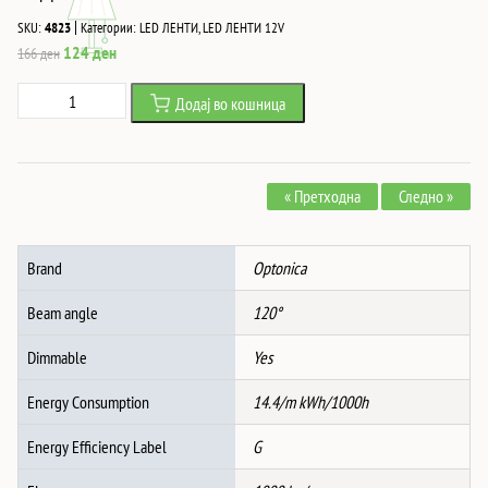
|
SKU:
4823
Категории:
LED ЛЕНТИ
,
LED ЛЕНТИ 12V
Original
Current
124
ден
166
ден
price
price
Led
Додај во кошница
was:
is:
ЛЕНТА
166 ден.
124 ден.
5050
60
« Претходна
Следно »
SMD/m
ЦРВЕНА
НЕ-
Brand
Optonica
ВОДООТПОРНА
количина
Beam angle
120°
Dimmable
Yes
Energy Consumption
14.4/m kWh/1000h
Energy Efficiency Label
G