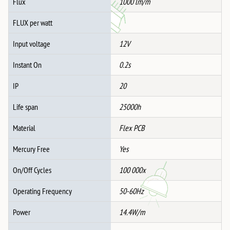
Flux
1000 lm/m
FLUX per watt
Input voltage
12V
Instant On
0.2s
IP
20
Life span
25000h
Material
Flex PCB
Mercury Free
Yes
On/Off Cycles
100 000x
Operating Frequency
50-60Hz
Power
14.4W/m