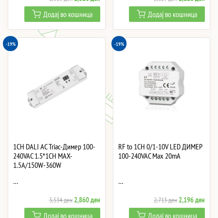
price
price
price
price
Додај во кошница
Додај во кошница
was:
is:
was:
is:
2,503 ден.
2,026 ден.
2,629 ден.
2,12
-19%
-19%
1CH DALI AC Triac-Димер 100-
RF to 1CH 0/1-10V LED ДИМЕР
240VAC 1.5*1CH MAX-
100-240VAC Max 20mA
1.5A/150W-360W
…
…
Original
Current
Original
Curre
2,860
ден
2,196
ден
3,534
ден
2,713
ден
price
price
price
price
Додај во кошница
Додај во кошница