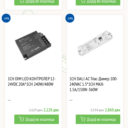
Додај во кошница
Додај во кошница
was:
is:
was:
is:
968 ден.
783 ден.
1,092 ден.
884 
-19%
-19%
1CH DIM LED КОНТРОЛЕР 12-
1CH DALI AC Triac-Димер 100-
24VDC 20A*1CH 240W/480W
240VAC 1.5*1CH MAX-
1.5A/150W-360W
…
…
Original
Current
Original
Curre
2,128
ден
2,860
ден
2,629
ден
3,534
ден
price
price
price
price
Додај во кошница
Додај во кошница
was:
is:
was:
is: