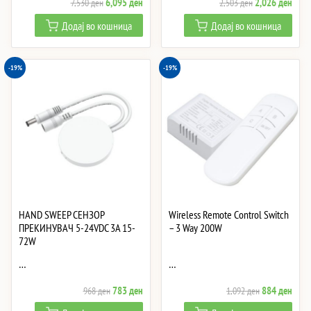
Original
Current
Original
Curre
6,095
ден
2,026
ден
7,530
ден
2,503
ден
price
price
price
price
Додај во кошница
Додај во кошница
was:
is:
was:
is:
7,530 ден.
6,095 ден.
2,503 ден.
2,02
-19%
-19%
HAND SWEEP СЕНЗОР
Wireless Remote Control Switch
ПРЕКИНУВАЧ 5-24VDC 3A 15-
– 3 Way 200W
72W
…
…
Original
Current
Original
Curre
783
ден
884
ден
968
ден
1,092
ден
price
price
price
price