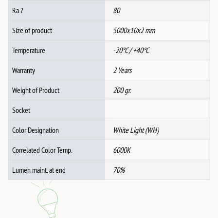
Ra ?
80
Size of product
5000x10x2 mm
Temperature
-20°C / +40°C
Warranty
2 Years
Weight of Product
200 gr.
Socket
Color Designation
White Light (WH)
Correlated Color Temp.
6000K
Lumen maint. at end
70%