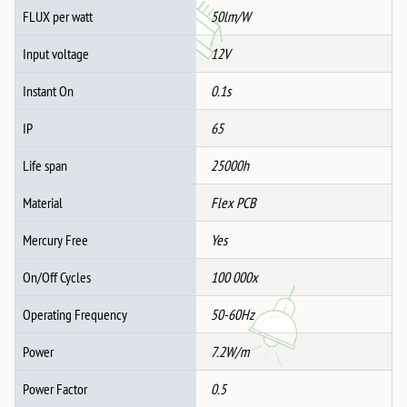
FLUX per watt
50lm/W
Input voltage
12V
Instant On
0.1s
IP
65
Life span
25000h
Material
Flex PCB
Mercury Free
Yes
On/Off Cycles
100 000x
Operating Frequency
50-60Hz
Power
7.2W/m
Power Factor
0.5