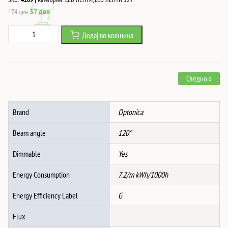
Original
Current
37
ден
174
ден
price
price
Led
Додај во кошница
was:
is:
ЛЕНТА
174 ден.
37 ден.
5050
30
Следно »
SMD/m
6000K
ВОДООТПОРНА
Brand
Optonica
количина
Beam angle
120°
Dimmable
Yes
Energy Consumption
7.2/m kWh/1000h
Energy Efficiency Label
G
Flux