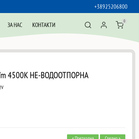
+38925206800
0
ЗА НАС
КОНТАКТИ
D/m 4500K НЕ-ВОДООТПОРНА
2V
« Претходна
Следно »