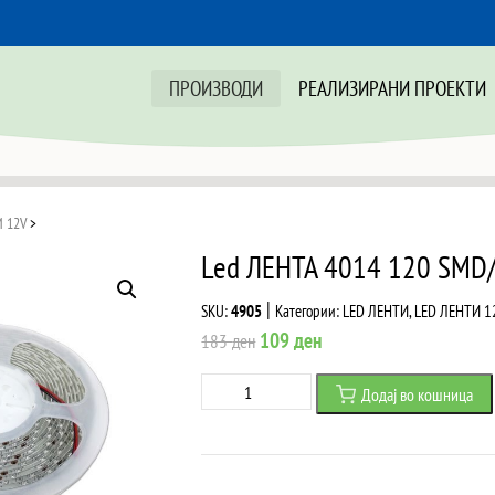
ПРОИЗВОДИ
РЕАЛИЗИРАНИ ПРОЕКТИ
 12V
>
Led ЛЕНТА 4014 120 SM
|
SKU:
4905
Категории:
LED ЛЕНТИ
,
LED ЛЕНТИ 1
Original
Current
109
ден
183
ден
price
price
Led
Додај во кошница
was:
is:
ЛЕНТА
183 ден.
109 ден.
4014
120