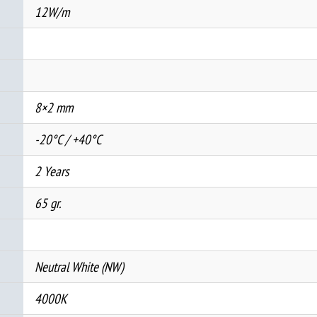
12W/m
8×2 mm
-20°C / +40°C
2 Years
65 gr.
Neutral White (NW)
4000K