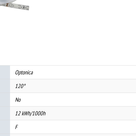
SMD/m
4500K
НЕ-
ВОДООТПОРНА
количина
Optonica
120°
No
12 kWh/1000h
F