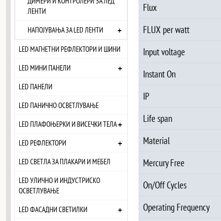
ДИМЕРИ И КОНТРОЛЕРИ ЗА ЛЕД
Flux
ЛЕНТИ
FLUX per watt
+
НАПОЈУВАЊА ЗА LED ЛЕНТИ
LED МАГНЕТНИ РЕФЛЕКТОРИ И ШИНИ
Input voltage
+
LED МИНИ ПАНЕЛИ
Instant On
LED ПАНЕЛИ
IP
LED ПАНИЧНО ОСВЕТЛУВАЊЕ
Life span
+
LED ПЛАФОЊЕРКИ И ВИСЕЧКИ ТЕЛА
Material
+
LED РЕФЛЕКТОРИ
Mercury Free
LED СВЕТЛА ЗА ПЛАКАРИ И МЕБЕЛ
LED УЛИЧНО И ИНДУСТРИСКО
On/Off Cycles
ОСВЕТЛУВАЊЕ
Operating Frequency
+
LED ФАСАДНИ СВЕТИЛКИ