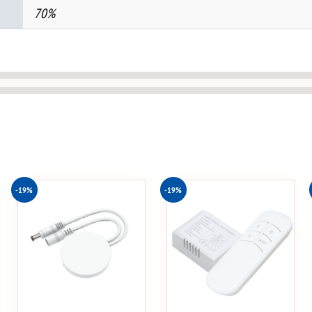
70%
-19%
-19%