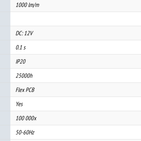
1000 lm/m
DC: 12V
0.1 s
IP20
25000h
Flex PCB
Yes
100 000x
50-60Hz