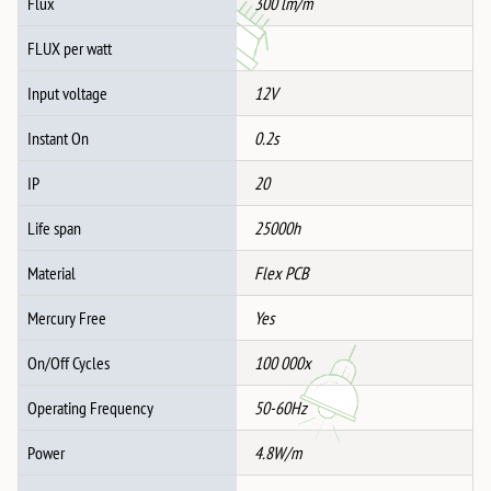
Flux
300 lm/m
FLUX per watt
Input voltage
12V
Instant On
0.2s
IP
20
Life span
25000h
Material
Flex PCB
Mercury Free
Yes
On/Off Cycles
100 000x
Operating Frequency
50-60Hz
Power
4.8W/m