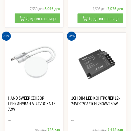
Original
Current
Original
Curre
6,095
ден
2,026
ден
7,530
ден
2,503
ден
price
price
price
price
Додај во кошница
Додај во кошница
was:
is:
was:
is:
7,530 ден.
6,095 ден.
2,503 ден.
2,02
-19%
-19%
HAND SWEEP СЕНЗОР
1CH DIM LED КОНТРОЛЕР 12-
ПРЕКИНУВАЧ 5-24VDC 3A 15-
24VDC 20A*1CH 240W/480W
72W
…
…
Original
Current
Original
Curre
783
ден
2,128
ден
968
ден
2,629
ден