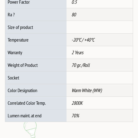
Power Factor
0.5
Ra ?
80
Size of product
Temperature
-20°C / +40°C
Warranty
2 Years
Weight of Product
70 gr. /Roll
Socket
Color Designation
Warm White (WW)
Correlated Color Temp.
2800K
Lumen maint. at end
70%