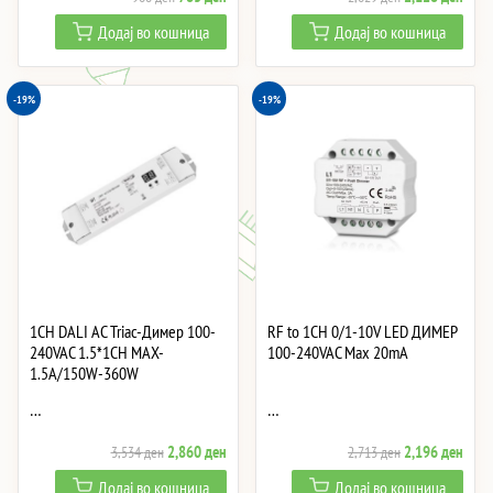
price
price
price
price
Додај во кошница
Додај во кошница
was:
is:
was:
is:
968 ден.
783 ден.
2,629 ден.
2,12
-19%
-19%
1CH DALI AC Triac-Димер 100-
RF to 1CH 0/1-10V LED ДИМЕР
240VAC 1.5*1CH MAX-
100-240VAC Max 20mA
1.5A/150W-360W
…
…
Original
Current
Original
Curre
2,860
ден
2,196
ден
3,534
ден
2,713
ден
price
price
price
price
Додај во кошница
Додај во кошница