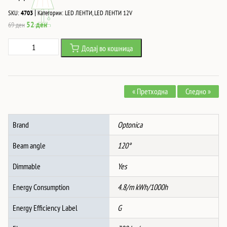
|
SKU:
4703
Категории:
LED ЛЕНТИ
,
LED ЛЕНТИ 12V
Original
Current
52
ден
69
ден
price
price
Led
Додај во кошница
was:
is:
ЛЕНТА
69 ден.
52 ден.
2835
60
« Претходна
Следно »
SMD/m
2700K
НЕ-
Brand
Optonica
ВОДООТПОРНА
количина
Beam angle
120°
Dimmable
Yes
Energy Consumption
4.8/m kWh/1000h
Energy Efficiency Label
G