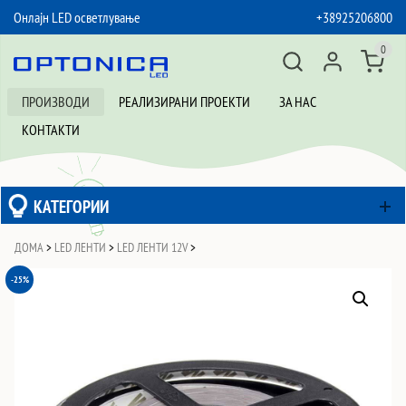
Онлајн LED осветлување
+38925206800
SKIP TO CONTENT
0
ПРОИЗВОДИ
РЕАЛИЗИРАНИ ПРОЕКТИ
ЗА НАС
КОНТАКТИ
КАТЕГОРИИ
ДОМА
>
LED ЛЕНТИ
>
LED ЛЕНТИ 12V
>
-25%