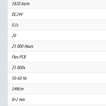
1820 lm/m
DC24V
0.1s
20
25 000 Hours
Flex PCB
25 000x
50-60 Hz
14W/m
8×2 mm