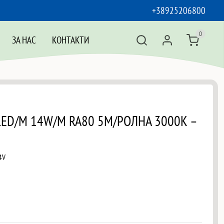
+38925206800
0
ЗА НАС
КОНТАКТИ
LED/M 14W/M RA80 5M/РОЛНА 3000K –
4V