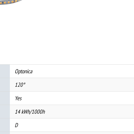
24V
182LED/M
14W/M
RA80
5M/
РОЛНА
3000K
-
Optonica
IP20
количина
120°
Yes
14 kWh/1000h
D