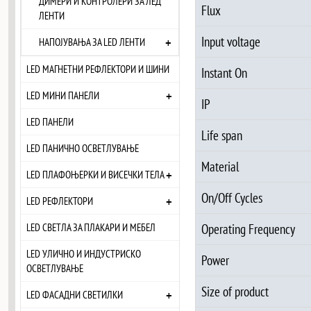
ДИМЕРИ И КОНТРОЛЕРИ ЗА ЛЕД
Flux
ЛЕНТИ
Input voltage
+
НАПОЈУВАЊА ЗА LED ЛЕНТИ
LED МАГНЕТНИ РЕФЛЕКТОРИ И ШИНИ
Instant On
+
LED МИНИ ПАНЕЛИ
IP
LED ПАНЕЛИ
Life span
LED ПАНИЧНО ОСВЕТЛУВАЊЕ
Material
+
LED ПЛАФОЊЕРКИ И ВИСЕЧКИ ТЕЛА
On/Off Cycles
+
LED РЕФЛЕКТОРИ
Operating Frequency
LED СВЕТЛА ЗА ПЛАКАРИ И МЕБЕЛ
LED УЛИЧНО И ИНДУСТРИСКО
Power
ОСВЕТЛУВАЊЕ
Size of product
+
LED ФАСАДНИ СВЕТИЛКИ