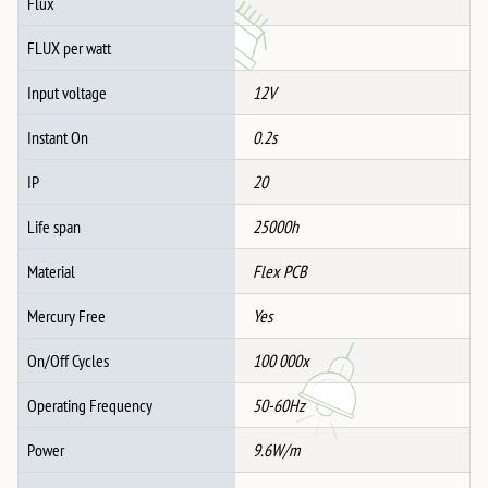
Flux
FLUX per watt
Input voltage
12V
Instant On
0.2s
IP
20
Life span
25000h
Material
Flex PCB
Mercury Free
Yes
On/Off Cycles
100 000x
Operating Frequency
50-60Hz
Power
9.6W/m