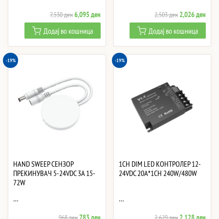
Original
Current
Original
Curre
6,095
ден
2,026
ден
7,530
ден
2,503
ден
price
price
price
price
Додај во кошница
Додај во кошница
was:
is:
was:
is:
7,530 ден.
6,095 ден.
2,503 ден.
2,02
-19%
-19%
HAND SWEEP СЕНЗОР
1CH DIM LED КОНТРОЛЕР 12-
ПРЕКИНУВАЧ 5-24VDC 3A 15-
24VDC 20A*1CH 240W/480W
72W
…
…
Original
Current
Original
Curre
783
ден
2,128
ден
968
ден
2,629
ден