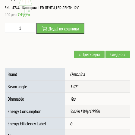
|
SKU:
4711
Категории:
LED ЛЕНТИ
,
LED ЛЕНТИ 12V
Original
Current
74
ден
109
ден
price
price
Led
Додај во кошница
was:
is:
ЛЕНТА
109 ден.
74 ден.
2835
120
« Претходна
Следно »
SMD/m
2700K
НЕ-
Brand
Optonica
ВОДООТПОРНА
количина
Beam angle
120°
Dimmable
Yes
Energy Consumption
9.6/m kWh/1000h
Energy Efficiency Label
G