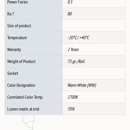
Power Factor
0.5
Ra ?
80
Size of product
Temperature
-20°C / +40°C
Warranty
2 Years
Weight of Product
75 gr. /Roll
Socket
Color Designation
Warm White (WW)
Correlated Color Temp.
2700K
Lumen maint. at end
70%