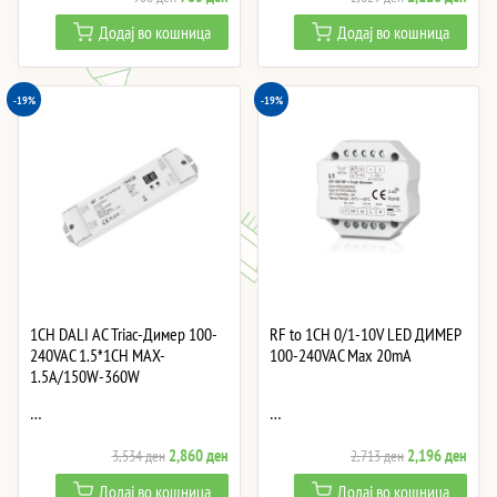
price
price
price
price
Додај во кошница
Додај во кошница
was:
is:
was:
is:
968 ден.
783 ден.
2,629 ден.
2,12
-19%
-19%
1CH DALI AC Triac-Димер 100-
RF to 1CH 0/1-10V LED ДИМЕР
240VAC 1.5*1CH MAX-
100-240VAC Max 20mA
1.5A/150W-360W
…
…
Original
Current
Original
Curre
2,860
ден
2,196
ден
3,534
ден
2,713
ден
price
price
price
price
Додај во кошница
Додај во кошница