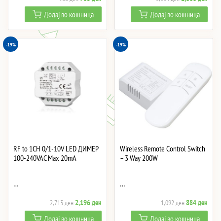
price
price
price
price
Додај во кошница
Додај во кошница
was:
is:
was:
is:
968 ден.
783 ден.
3,534 ден.
2,86
-19%
-19%
RF to 1CH 0/1-10V LED ДИМЕР
Wireless Remote Control Switch
100-240VAC Max 20mA
– 3 Way 200W
…
…
Original
Current
Original
Curre
2,196
ден
884
ден
2,713
ден
1,092
ден
price
price
price
price
Додај во кошница
Додај во кошница