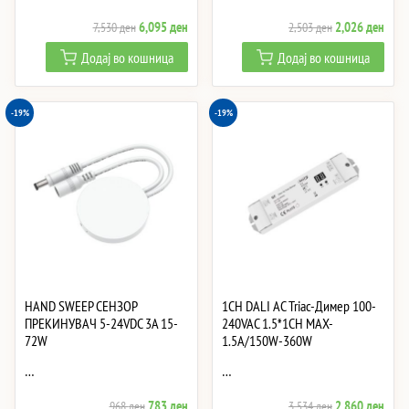
Original
Current
Original
Curre
6,095
ден
2,026
ден
7,530
ден
2,503
ден
price
price
price
price
Додај во кошница
Додај во кошница
was:
is:
was:
is:
7,530 ден.
6,095 ден.
2,503 ден.
2,02
-19%
-19%
HAND SWEEP СЕНЗОР
1CH DALI AC Triac-Димер 100-
ПРЕКИНУВАЧ 5-24VDC 3A 15-
240VAC 1.5*1CH MAX-
72W
1.5A/150W-360W
…
…
Original
Current
Original
Curre
783
ден
2,860
ден
968
ден
3,534
ден