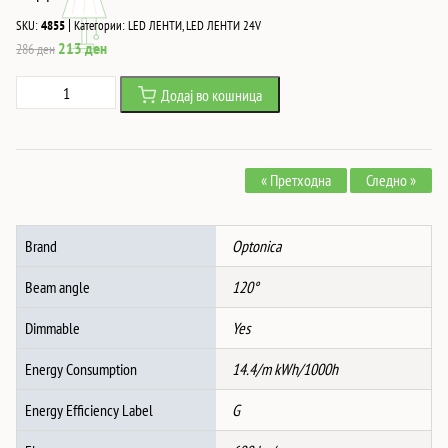
|
SKU:
4855
Категории:
LED ЛЕНТИ
,
LED ЛЕНТИ 24V
Original
Current
213
ден
286
ден
price
price
Led
Додај во кошница
was:
is:
ЛЕНТА
286 ден.
213 ден.
24V
5050
« Претходна
Следно »
60
SMD/m
2700K
Brand
Optonica
ВОДООТПОРНА
количина
Beam angle
120°
Dimmable
Yes
Energy Consumption
14.4/m kWh/1000h
Energy Efficiency Label
G