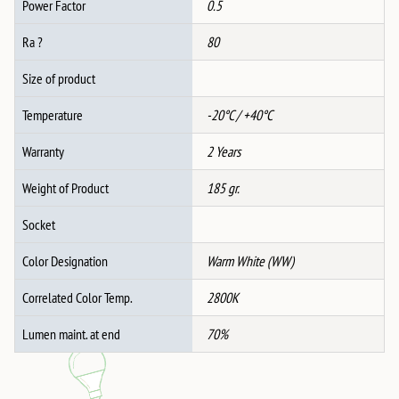
Power Factor
0.5
Ra ?
80
Size of product
Temperature
-20°C / +40°C
Warranty
2 Years
Weight of Product
185 gr.
Socket
Color Designation
Warm White (WW)
Correlated Color Temp.
2800K
Lumen maint. at end
70%