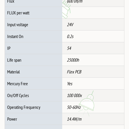
Flux
600 lm/m
FLUX per watt
Input voltage
24V
Instant On
0.2s
IP
54
Life span
25000h
Material
Flex PCB
Mercury Free
Yes
On/Off Cycles
100 000x
Operating Frequency
50-60Hz
Power
14.4W/m