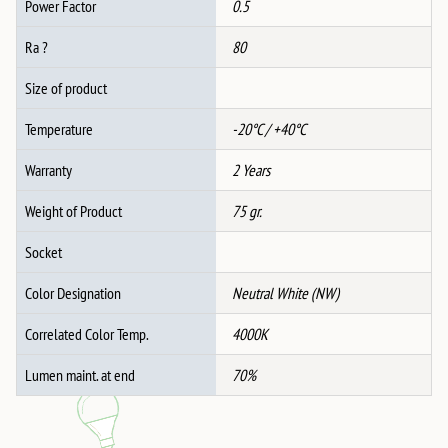
Power Factor
0.5
Ra ?
80
Size of product
Temperature
-20°C / +40°C
Warranty
2 Years
Weight of Product
75 gr.
Socket
Color Designation
Neutral White (NW)
Correlated Color Temp.
4000K
Lumen maint. at end
70%