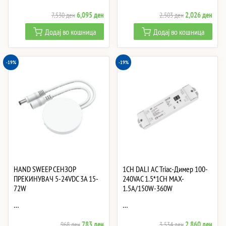
Original
Current
Original
Curre
6,095
ден
2,026
ден
7,530
ден
2,503
ден
price
price
price
price
Додај во кошница
Додај во кошница
was:
is:
was:
is:
7,530 ден.
6,095 ден.
2,503 ден.
2,02
-19%
-19%
HAND SWEEP СЕНЗОР
1CH DALI AC Triac-Димер 100-
ПРЕКИНУВАЧ 5-24VDC 3A 15-
240VAC 1.5*1CH MAX-
72W
1.5A/150W-360W
…
…
Original
Current
Original
Curre
783
ден
2,860
ден
968
ден
3,534
ден