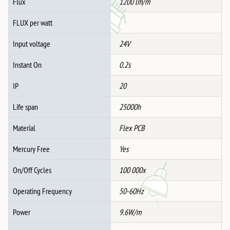
Flux
1200 lm/m
FLUX per watt
Input voltage
24V
Instant On
0.2s
IP
20
Life span
25000h
Material
Flex PCB
Mercury Free
Yes
On/Off Cycles
100 000x
Operating Frequency
50-60Hz
Power
9.6W/m