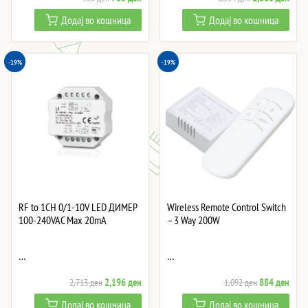
price
price
price
price
Додај во кошница
Додај во кошница
was:
is:
was:
is:
968 ден.
783 ден.
3,534 ден.
2,86
-19%
-19%
RF to 1CH 0/1-10V LED ДИМЕР
Wireless Remote Control Switch
100-240VAC Max 20mA
– 3 Way 200W
…
…
Original
Current
Original
Curre
2,196
ден
884
ден
2,713
ден
1,092
ден
price
price
price
price
Додај во кошница
Додај во кошница