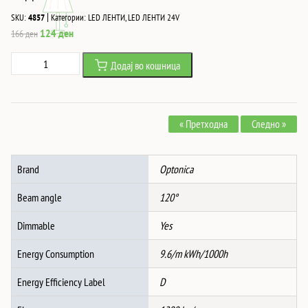
|
SKU:
4857
Категории:
LED ЛЕНТИ
,
LED ЛЕНТИ 24V
Original
Current
124
ден
166
ден
price
price
Led
Додај во кошница
was:
is:
ЛЕНТА
166 ден.
124 ден.
24V
2835
« Претходна
Следно »
120
SMD/m
4500K
Brand
Optonica
НЕ-
ВОДООТПОРНА
Beam angle
120°
количина
Dimmable
Yes
Energy Consumption
9.6/m kWh/1000h
Energy Efficiency Label
D