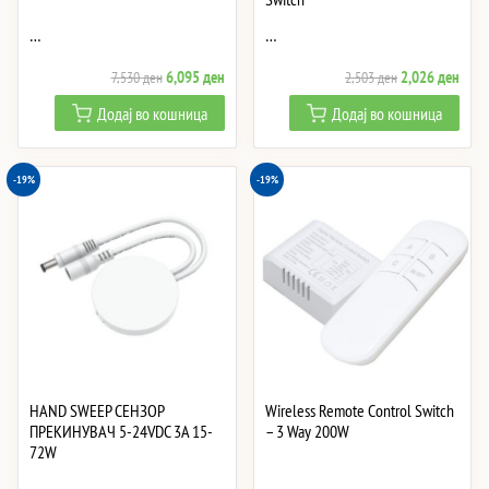
…
…
Original
Current
Original
Curre
6,095
ден
2,026
ден
7,530
ден
2,503
ден
price
price
price
price
Додај во кошница
Додај во кошница
was:
is:
was:
is:
7,530 ден.
6,095 ден.
2,503 ден.
2,02
-19%
-19%
HAND SWEEP СЕНЗОР
Wireless Remote Control Switch
ПРЕКИНУВАЧ 5-24VDC 3A 15-
– 3 Way 200W
72W
…
…