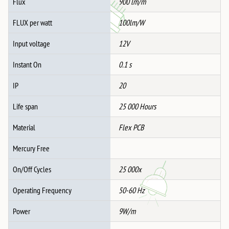
Flux
900 lm/m
FLUX per watt
100lm/W
Input voltage
12V
Instant On
0.1 s
IP
20
Life span
25 000 Hours
Material
Flex PCB
Mercury Free
On/Off Cycles
25 000x
Operating Frequency
50-60 Hz
Power
9W/m