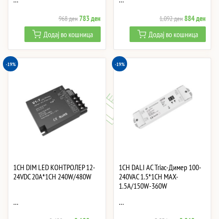
Original
Current
Original
Curre
783
ден
884
ден
968
ден
1,092
ден
price
price
price
price
Додај во кошница
Додај во кошница
was:
is:
was:
is:
968 ден.
783 ден.
1,092 ден.
884 
-19%
-19%
1CH DIM LED КОНТРОЛЕР 12-
1CH DALI AC Triac-Димер 100-
24VDC 20A*1CH 240W/480W
240VAC 1.5*1CH MAX-
1.5A/150W-360W
…
…