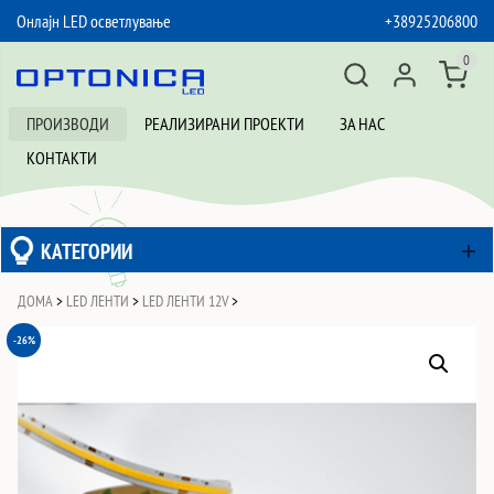
Онлајн LED осветлување
+38925206800
SKIP TO CONTENT
0
ПРОИЗВОДИ
РЕАЛИЗИРАНИ ПРОЕКТИ
ЗА НАС
КОНТАКТИ
КАТЕГОРИИ
ДОМА
>
LED ЛЕНТИ
>
LED ЛЕНТИ 12V
>
-26%