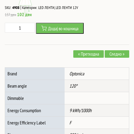
|
SKU:
4908
Категории:
LED ЛЕНТИ
,
LED ЛЕНТИ 12V
Original
Current
102
ден
137
ден
price
price
Led
Додај во кошница
was:
is:
ЛЕНТА
137 ден.
102 ден.
12V
2835
« Претходна
Следно »
НЕ-
ВОДООТПОРНА
5MM
Brand
Optonica
9W/M
НЕУТРАЛНО
Beam angle
120°
БЕЛО
количина
Dimmable
Energy Consumption
9 kWh/1000h
Energy Efficiency Label
F