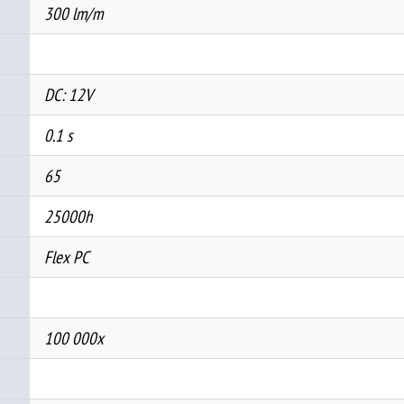
300 lm/m
DC: 12V
0.1 s
65
25000h
Flex PC
100 000x