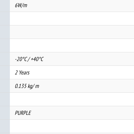
6W/m
-20°C / +40°C
2 Years
0.135 kg/ m
PURPLE