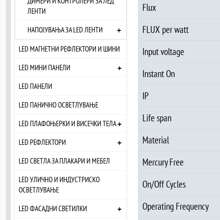
ДИМЕРИ И КОНТРОЛЕРИ ЗА ЛЕД
Flux
ЛЕНТИ
FLUX per watt
+
НАПОЈУВАЊА ЗА LED ЛЕНТИ
LED МАГНЕТНИ РЕФЛЕКТОРИ И ШИНИ
Input voltage
+
LED МИНИ ПАНЕЛИ
Instant On
LED ПАНЕЛИ
IP
LED ПАНИЧНО ОСВЕТЛУВАЊЕ
Life span
+
LED ПЛАФОЊЕРКИ И ВИСЕЧКИ ТЕЛА
Material
+
LED РЕФЛЕКТОРИ
Mercury Free
LED СВЕТЛА ЗА ПЛАКАРИ И МЕБЕЛ
LED УЛИЧНО И ИНДУСТРИСКО
On/Off Cycles
ОСВЕТЛУВАЊЕ
Operating Frequency
+
LED ФАСАДНИ СВЕТИЛКИ