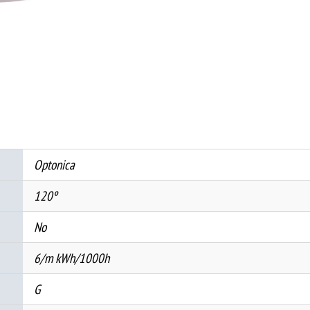
12V
2835
120
SMD/m
6W
ВИОЛЕТОВ
IP65
количина
Optonica
120º
No
6/m kWh/1000h
G