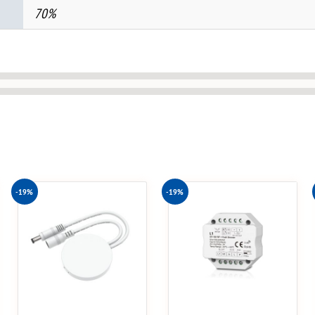
70%
-19%
-19%