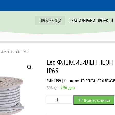
ПРОИЗВОДИ
РЕАЛИЗИРАНИ ПРОЕКТИ
СИБИЛЕН НЕОН 12V
>
Led ФЛЕКСИБИЛЕН НЕОН 
IP65
|
SKU:
4599
Категории:
LED ЛЕНТИ
,
LED ФЛЕКСИ
Original
Current
296
ден
398
ден
price
price
Led
Додај во кошница
was:
is:
ФЛЕКСИБИЛЕН
398 ден.
296 ден.
НЕОН