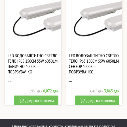
LED ВОДОЗАШТИТНО СВЕТЛО
LED ВОДОЗАШТИТНО СВЕТЛО
ТЕЛО IP65 150CM 55W 6050LM
ТЕЛО IP65 150CM 55W 6050LM
ПАНИЧНО 4000K –
СЕНЗОР 4000K –
ПОВРЗУВАЧКО
ПОВРЗУВАЧКО
…
…
Original
Current
Original
Curre
6,072
ден
3,863
ден
6,939
ден
4,415
ден
price
price
price
price
Додај во кошница
Додај во кошница
was:
is:
was:
is:
6,939 ден.
6,072 ден.
4,415 ден.
3,86
Оваа веб-страница користи колачиња за да ги подобри