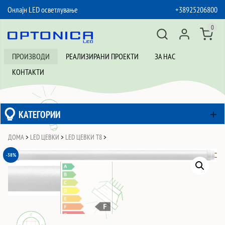
Онлајн LED осветлување
+38925206800
SKIP TO CONTENT
0
ПРОИЗВОДИ
РЕАЛИЗИРАНИ ПРОЕКТИ
ЗА НАС
КОНТАКТИ
КАТЕГОРИИ
ДОМА
>
LED ЦЕВКИ
>
LED ЦЕВКИ T8
>
-38%