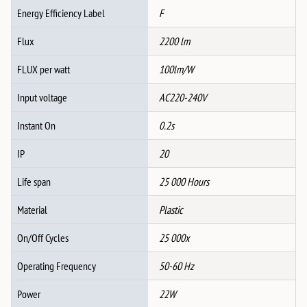
Energy Efficiency Label
F
Flux
2200 lm
FLUX per watt
100lm/W
Input voltage
AC220-240V
Instant On
0.2s
IP
20
Life span
25 000 Hours
Material
Plastic
On/Off Cycles
25 000x
Operating Frequency
50-60 Hz
Power
22W