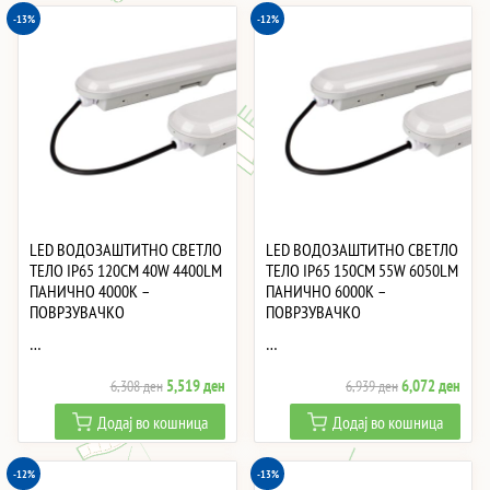
-13%
-12%
LED ВОДОЗАШТИТНО СВЕТЛО
LED ВОДОЗАШТИТНО СВЕТЛО
ТЕЛО IP65 120CM 40W 4400LM
ТЕЛО IP65 150CM 55W 6050LM
ПАНИЧНО 4000K –
ПАНИЧНО 6000K –
ПОВРЗУВАЧКО
ПОВРЗУВАЧКО
…
…
Original
Current
Original
Curre
5,519
ден
6,072
ден
6,308
ден
6,939
ден
price
price
price
price
Додај во кошница
Додај во кошница
was:
is:
was:
is:
6,308 ден.
5,519 ден.
6,939 ден.
6,07
-12%
-13%