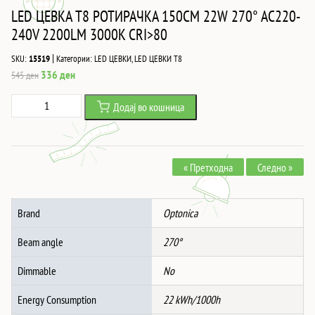
LED ЦЕВКА T8 РОТИРАЧКА 150CM 22W 270° AC220-
240V 2200LM 3000K CRI>80
|
SKU:
15519
Категории:
LED ЦЕВКИ
,
LED ЦЕВКИ T8
Original
Current
336
ден
545
ден
price
price
LED
Додај во кошница
was:
is:
ЦЕВКА
545 ден.
336 ден.
T8
РОТИРАЧКА
« Претходна
Следно »
150CM
22W
270°
Brand
Optonica
AC220-
240V
Beam angle
270°
2200LM
3000K
Dimmable
No
CRI>80
Energy Consumption
22 kWh/1000h
количина