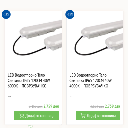
-12%
-12%
LED Водоотпорно Тело
LED Водоотпорно Тело
Светилка IP65 120CM 40W
Светилка IP65 120CM 40W
6000K – ПОВРЗУВАЧКО
4000K – ПОВРЗУВАЧКО
…
…
Original
Current
Original
Curre
2,759
ден
2,759
ден
3,153
ден
3,153
ден
price
price
price
price
Додај во кошница
Додај во кошница
was:
is:
was:
is:
3,153 ден.
2,759 ден.
3,153 ден.
2,75