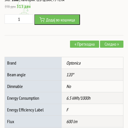
Original
Current
313
ден
398
ден
price
price
Led
Додај во кошница
was:
is:
ЦЕВКА
398 ден.
313 ден.
T5
БЕЗ
« Претходна
Следно »
ПРЕКИНУВАЧ
6.5W
ТОПЛО
Brand
Optonica
БЕЛА
количина
Beam angle
120°
Dimmable
No
Energy Consumption
6.5 kWh/1000h
Energy Efficiency Label
F
Flux
600 lm