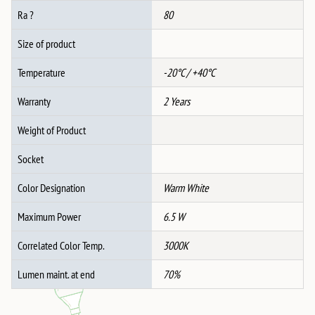
Ra ?
80
Size of product
Temperature
-20°C / +40°C
Warranty
2 Years
Weight of Product
Socket
Color Designation
Warm White
Maximum Power
6.5 W
Correlated Color Temp.
3000K
Lumen maint. at end
70%