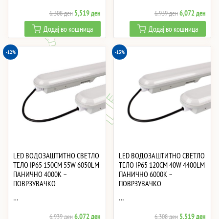
Original
Current
Original
Curre
5,519
ден
6,072
ден
6,308
ден
6,939
ден
price
price
price
price
Додај во кошница
Додај во кошница
was:
is:
was:
is:
6,308 ден.
5,519 ден.
6,939 ден.
6,07
-12%
-13%
LED ВОДОЗАШТИТНО СВЕТЛО
LED ВОДОЗАШТИТНО СВЕТЛО
ТЕЛО IP65 150CM 55W 6050LM
ТЕЛО IP65 120CM 40W 4400LM
ПАНИЧНО 4000K –
ПАНИЧНО 6000K –
ПОВРЗУВАЧКО
ПОВРЗУВАЧКО
…
…
Original
Current
Original
Curre
6,072
ден
5,519
ден
6,939
ден
6,308
ден