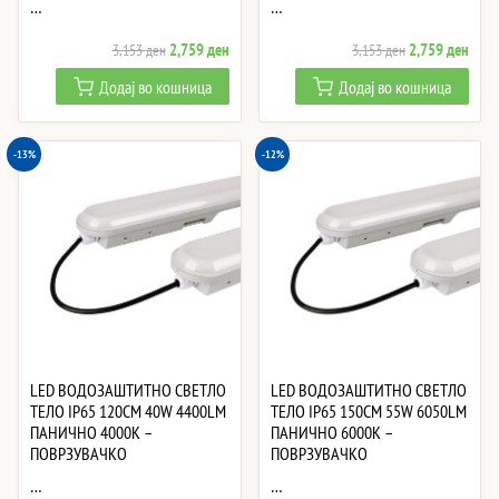
…
…
Original
Current
Original
Curre
2,759
ден
2,759
ден
3,153
ден
3,153
ден
price
price
price
price
Додај во кошница
Додај во кошница
was:
is:
was:
is:
3,153 ден.
2,759 ден.
3,153 ден.
2,75
-13%
-12%
LED ВОДОЗАШТИТНО СВЕТЛО
LED ВОДОЗАШТИТНО СВЕТЛО
ТЕЛО IP65 120CM 40W 4400LM
ТЕЛО IP65 150CM 55W 6050LM
ПАНИЧНО 4000K –
ПАНИЧНО 6000K –
ПОВРЗУВАЧКО
ПОВРЗУВАЧКО
…
…