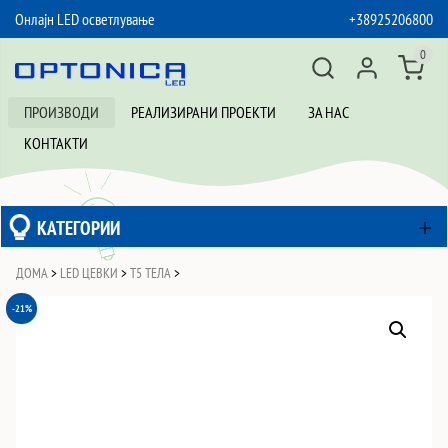
Онлајн LED осветлување
+38925206800
SKIP TO CONTENT
0
ПРОИЗВОДИ
РЕАЛИЗИРАНИ ПРОЕКТИ
ЗА НАС
КОНТАКТИ
КАТЕГОРИИ
ДОМА
>
LED ЦЕВКИ
>
T5 ТЕЛА
>
-21%