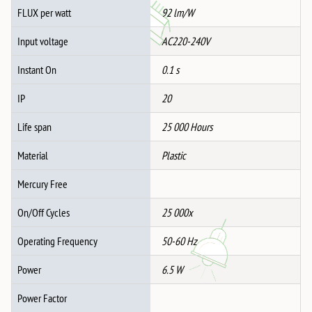
FLUX per watt
92 lm/W
Input voltage
AC220-240V
Instant On
0.1 s
IP
20
Life span
25 000 Hours
Material
Plastic
Mercury Free
On/Off Cycles
25 000x
Operating Frequency
50-60 Hz
Power
6.5 W
Power Factor