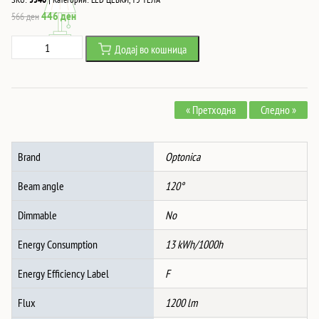
Original
Current
446
ден
566
ден
price
price
Led
Додај во кошница
was:
is:
ЦЕВКА
566 ден.
446 ден.
T5
БЕЗ
« Претходна
Следно »
ПРЕКИНУВАЧ
13W
ТОПЛО
Brand
Optonica
БЕЛА
количина
Beam angle
120°
Dimmable
No
Energy Consumption
13 kWh/1000h
Energy Efficiency Label
F
Flux
1200 lm