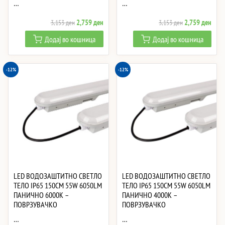
…
…
Original
Current
Original
Curre
2,759
ден
2,759
ден
3,153
ден
3,153
ден
price
price
price
price
Додај во кошница
Додај во кошница
was:
is:
was:
is:
3,153 ден.
2,759 ден.
3,153 ден.
2,75
-12%
-12%
LED ВОДОЗАШТИТНО СВЕТЛО
LED ВОДОЗАШТИТНО СВЕТЛО
ТЕЛО IP65 150CM 55W 6050LM
ТЕЛО IP65 150CM 55W 6050LM
ПАНИЧНО 6000K –
ПАНИЧНО 4000K –
ПОВРЗУВАЧКО
ПОВРЗУВАЧКО
…
…