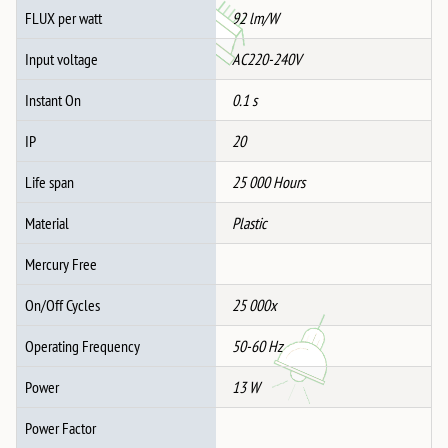
FLUX per watt
92 lm/W
Input voltage
AC220-240V
Instant On
0.1 s
IP
20
Life span
25 000 Hours
Material
Plastic
Mercury Free
On/Off Cycles
25 000x
Operating Frequency
50-60 Hz
Power
13 W
Power Factor