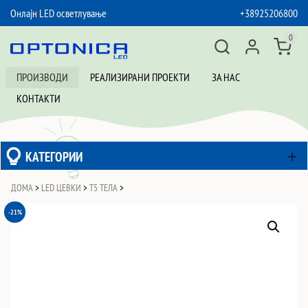
Онлајн LED осветлување
+38925206800
SKIP TO CONTENT
0
ПРОИЗВОДИ
РЕАЛИЗИРАНИ ПРОЕКТИ
ЗА НАС
КОНТАКТИ
КАТЕГОРИИ
ДОМА
>
LED ЦЕВКИ
>
T5 ТЕЛА
>
-21%