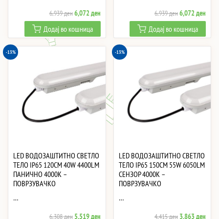
Original
Current
Original
Curre
6,072
ден
6,072
ден
6,939
ден
6,939
ден
price
price
price
price
Додај во кошница
Додај во кошница
was:
is:
was:
is:
6,939 ден.
6,072 ден.
6,939 ден.
6,07
-13%
-13%
LED ВОДОЗАШТИТНО СВЕТЛО
LED ВОДОЗАШТИТНО СВЕТЛО
ТЕЛО IP65 120CM 40W 4400LM
ТЕЛО IP65 150CM 55W 6050LM
ПАНИЧНО 4000K –
СЕНЗОР 4000K –
ПОВРЗУВАЧКО
ПОВРЗУВАЧКО
…
…
Original
Current
Original
Curre
5,519
ден
3,863
ден
6,308
ден
4,415
ден