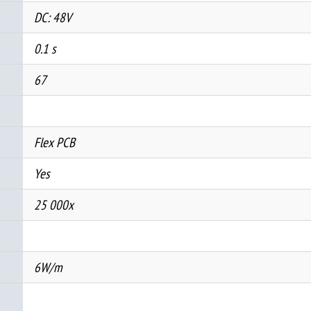
DC: 48V
0.1 s
67
Flex PCB
Yes
25 000x
6W/m