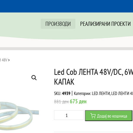
ПРОИЗВОДИ
РЕАЛИЗИРАНИ ПРОЕКТИ
 48V
>
Led Cob ЛЕНТА 48V/DC, 6
КАПАК
|
SKU:
4939
Категории:
LED ЛЕНТИ
,
LED ЛЕНТИ 4
Original
Current
675
ден
881
ден
price
price
Led
Додај во кошница
was:
is:
Cob
881 ден.
675 ден.
ЛЕНТА