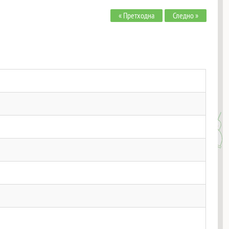
« Претходна
Следно »