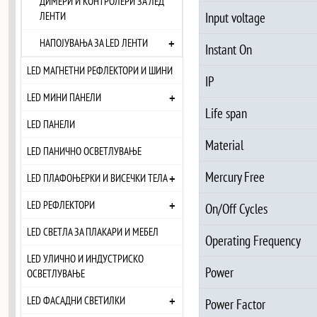
ДИМЕРИ И КОНТРОЛЕРИ ЗА ЛЕД
ЛЕНТИ
Input voltage
+
НАПОЈУВАЊА ЗА LED ЛЕНТИ
Instant On
LED МАГНЕТНИ РЕФЛЕКТОРИ И ШИНИ
IP
+
LED МИНИ ПАНЕЛИ
Life span
LED ПАНЕЛИ
Material
LED ПАНИЧНО ОСВЕТЛУВАЊЕ
Mercury Free
+
LED ПЛАФОЊЕРКИ И ВИСЕЧКИ ТЕЛА
+
LED РЕФЛЕКТОРИ
On/Off Cycles
LED СВЕТЛА ЗА ПЛАКАРИ И МЕБЕЛ
Operating Frequency
LED УЛИЧНО И ИНДУСТРИСКО
Power
ОСВЕТЛУВАЊЕ
+
LED ФАСАДНИ СВЕТИЛКИ
Power Factor