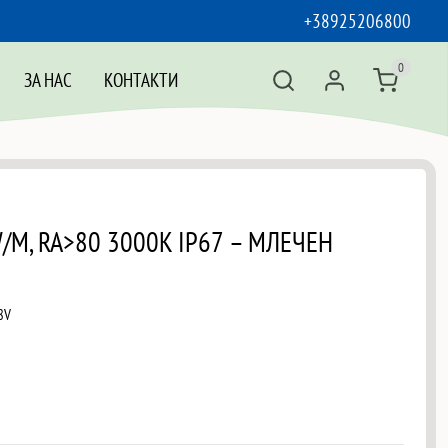
+38925206800
0
ЗА НАС
КОНТАКТИ
W/M, RA>80 3000K IP67 – МЛЕЧЕН
8V