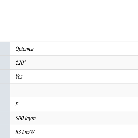
48V/DC,
6W/M,
RA>80
3000K
IP67
Optonica
-
МЛЕЧЕН
120°
КАПАК
количина
Yes
F
500 lm/m
83 Lm/W