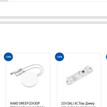
-19%
-19%
HAND SWEEP СЕНЗОР
1CH DALI AC Triac-Димер